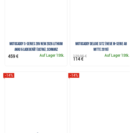
Motocaddy S-Series 28V NEW 2026 Lithium
Motocaddy Deluxe Sitz (neue M-Serie ab
Akku & Ladegerät (ULTRA), schwarz
Mitte 2018)
Auf Lager
1Stk.
Auf Lager
1Stk.
459 €
129,95 €
114 €
-14%
-14%