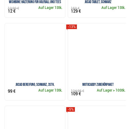
Wishbone Halterung für Golfball und Tees
JuCad Tablet, schwarz
Auf Lager
1Stk.
Auf Lager
1Stk.
13,90 €
150 €
12 €
129 €
-13%
JuCad Bereifung, schwarz, 3Stk.
Motocaddy Zubehörpaket
Auf Lager
1Stk.
Auf Lager
> 10Stk.
99 €
124,95 €
109 €
-5%