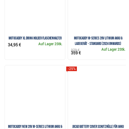
Motocaddy XL Drink Holder Flaschenhalter
Motocaddy M-Series 28V Lithium Akku &
Ladegerät - Standard (2024 onwards)
Auf Lager
2Stk.
34,95 €
Auf Lager
2Stk.
379 €
359 €
-25%
Motocaddy NEW 28V M-Series Lithium Akku &
JuCad Battery Cover Schutzhülle für Akku