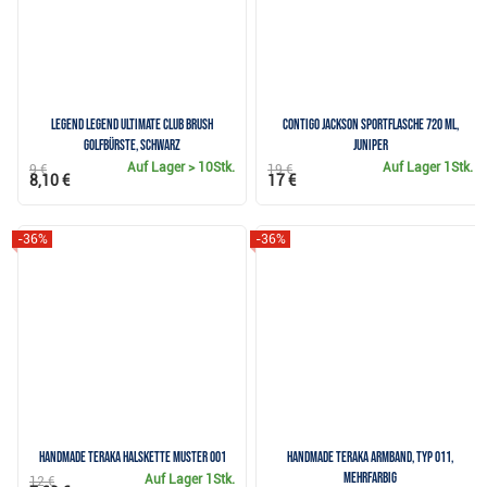
Legend Legend Ultimate Club Brush
Contigo Jackson Sportflasche 720 ml,
Golfbürste, schwarz
juniper
Auf Lager
> 10Stk.
Auf Lager
1Stk.
9 €
19 €
8,10 €
17 €
-36%
-36%
Handmade Teraka Halskette Muster 001
Handmade Teraka Armband, Typ 011,
mehrfarbig
Auf Lager
1Stk.
12 €