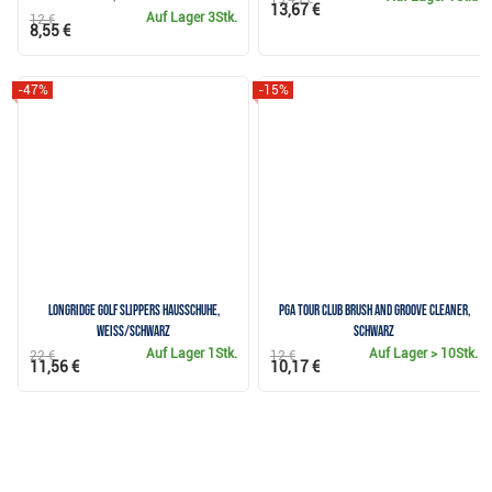
13,67 €
Auf Lager
3Stk.
12 €
8,55 €
-47%
-15%
Longridge Golf Slippers Hausschuhe,
PGA Tour Club Brush and Groove Cleaner,
weiss/schwarz
schwarz
Auf Lager
1Stk.
Auf Lager
> 10Stk.
22 €
12 €
11,56 €
10,17 €