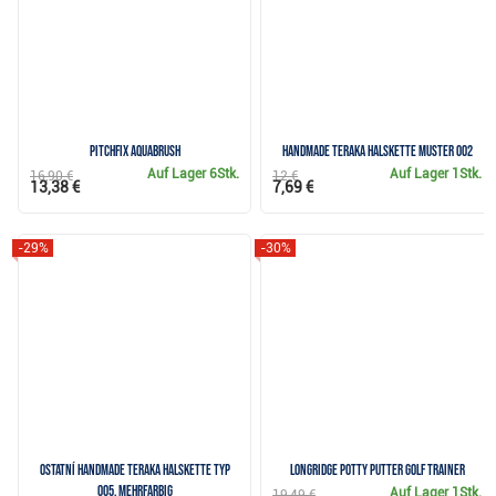
Pitchfix Aquabrush
Handmade Teraka Halskette Muster 002
Auf Lager
6Stk.
Auf Lager
1Stk.
16,90 €
12 €
13,38 €
7,69 €
-29%
-30%
Ostatní Handmade Teraka Halskette Typ
Longridge Potty Putter Golf Trainer
005, mehrfarbig
Auf Lager
1Stk.
19,49 €