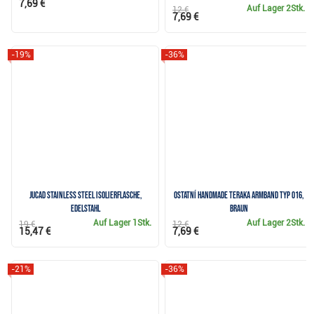
7,69 €
Auf Lager
2Stk.
12 €
7,69 €
-19%
-36%
JuCad Stainless Steel Isolierflasche,
Ostatní Handmade Teraka Armband Typ 016,
Edelstahl
braun
Auf Lager
1Stk.
Auf Lager
2Stk.
19 €
12 €
15,47 €
7,69 €
-21%
-36%