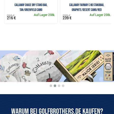
Callaway Chase Dry stand bag,
Callaway Fairway C HD Standbag,
tan/grienfield camo
graphite/desert camo/red
Auf Lager
2Stk.
Auf Lager
2Stk.
269 €
299 €
216 €
239 €
Warum bei Golfbrothers.de kaufen?