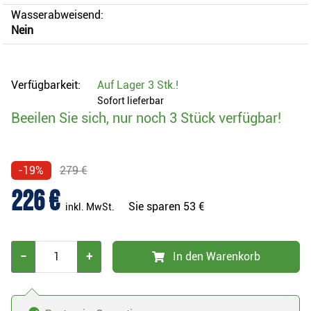
Wasserabweisend:
Nein
Verfügbarkeit:
Auf Lager
3 Stk.
!
Sofort lieferbar
Beeilen Sie sich, nur noch 3 Stück verfügbar!
-19%
279 €
226 €
Sie sparen
53 €
inkl. MwSt.
−
+
In den Warenkorb