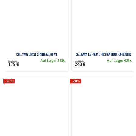
Callaway Chase Standbag, royal
Callaway Fairway C HD Standbag, hardgoods
Auf Lager
3Stk.
Auf Lager
4Stk.
229 €
299 €
179 €
243 €
-20%
-20%