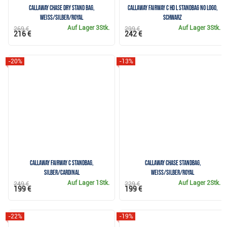
Callaway Chase Dry Stand bag,
Callaway Fairway C HD L Standbag no logo,
weiss/silber/royal
schwarz
Auf Lager
3Stk.
Auf Lager
3Stk.
269 €
299 €
216 €
242 €
-20%
-13%
Callaway Fairway C Standbag,
Callaway Chase Standbag,
silber/cardinal
weiss/silber/royal
Auf Lager
1Stk.
Auf Lager
2Stk.
249 €
229 €
199 €
199 €
-22%
-19%