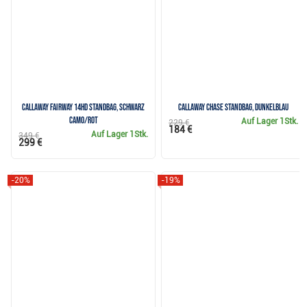
Callaway Fairway 14HD Standbag, schwarz
Callaway Chase Standbag, dunkelblau
camo/rot
Auf Lager
1Stk.
229 €
184 €
Auf Lager
1Stk.
349 €
299 €
-20%
-19%