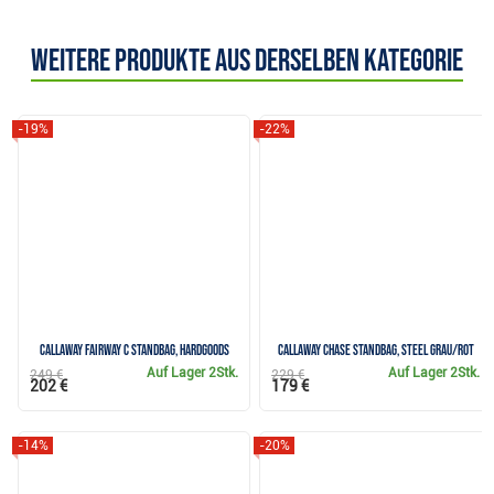
Weitere Produkte aus derselben Kategorie
-19%
-22%
Callaway Fairway C Standbag, hardgoods
Callaway Chase Standbag, steel grau/rot
Auf Lager
2Stk.
Auf Lager
2Stk.
249 €
229 €
202 €
179 €
-14%
-20%