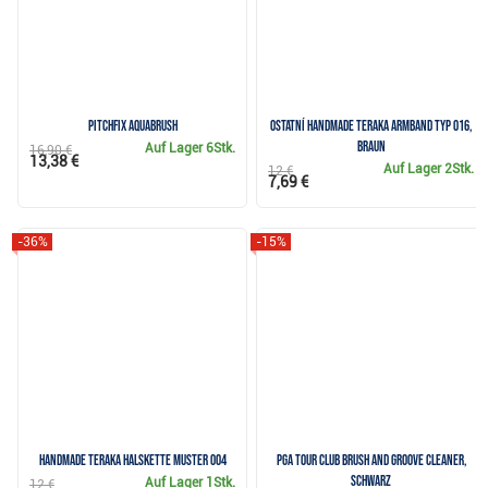
Pitchfix Aquabrush
Ostatní Handmade Teraka Armband Typ 016,
braun
Auf Lager
6Stk.
16,90 €
13,38 €
Auf Lager
2Stk.
12 €
7,69 €
-36%
-15%
Handmade Teraka Halskette Muster 004
PGA Tour Club Brush and Groove Cleaner,
schwarz
Auf Lager
1Stk.
12 €