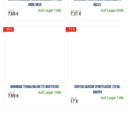
grün/weiß
Bälle)
Auf Lager
1Stk.
Auf Lager
6Stk.
12 €
10,99 €
7,69 €
7,21 €
-36%
-11%
Handmade Teraka Halskette Muster 001
Contigo Jackson Sportflasche 720 ml,
juniper
Auf Lager
1Stk.
12 €
7,69 €
Auf Lager
1Stk.
19 €
17 €