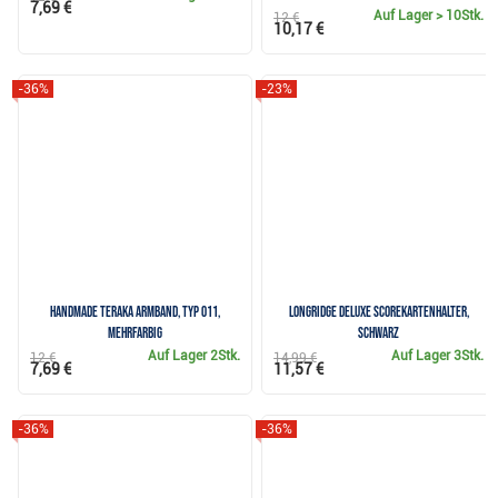
7,69 €
Auf Lager
> 10Stk.
12 €
10,17 €
-36%
-23%
Handmade Teraka Armband, Typ 011,
Longridge Deluxe Scorekartenhalter,
mehrfarbig
schwarz
Auf Lager
2Stk.
Auf Lager
3Stk.
12 €
14,99 €
7,69 €
11,57 €
-36%
-36%