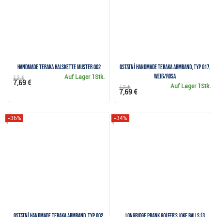
Handmade Teraka Halskette Muster 002
Ostatní Handmade Teraka Armband, Typ 017,
weiß/rosa
Auf Lager
1Stk.
12 €
7,69 €
Auf Lager
1Stk.
12 €
7,69 €
-36%
-34%
Ostatní Handmade Teraka Armband, Typ 002,
Longridge Prank Golfer's Joke Balls (3