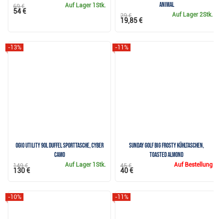
animal
Auf Lager
1Stk.
69 €
54 €
Auf Lager
2Stk.
29 €
19,85 €
-13%
-11%
Ogio Utility 90L Duffel Sporttasche, cyber
Sunday Golf Big Frosty Kühltaschen,
camo
toasted almond
Auf Lager
1Stk.
Auf Bestellung
149 €
45 €
130 €
40 €
-10%
-11%