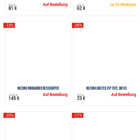
Auf Bestellung
ca
33 Werktage
90 €
69 €
81 €
62 €
-15%
-28%
Mizuno Onboarder Reisekoffer
Mizuno Quilted Zip Tote, weiss
Auf Bestellung
Auf Bestellung
170 €
32 €
145 €
23 €
-20%
-17%