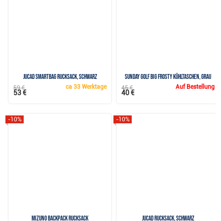
JuCad Smartbag Rucksack, schwarz
Sunday Golf Big Frosty Kühltaschen, grau
ca
33 Werktage
Auf Bestellung
59 €
45 €
53 €
40 €
-10%
-10%
Mizuno Backpack Rucksack
JuCad Rucksack, schwarz