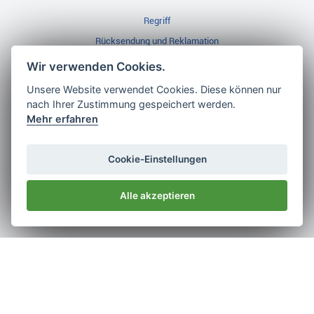
Regriff
Rücksendung und Reklamation
Widerrufsbelehrung
Wir verwenden Cookies.
Unsere Website verwendet Cookies. Diese können nur
nach Ihrer Zustimmung gespeichert werden.
Golf Brothers.de
Mehr erfahren
Kontakt
Neuheiten
Cookie-Einstellungen
Video
Alle akzeptieren
Impressum