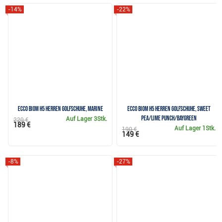
-14%
-22%
Ecco Biom H5 Herren Golfschuhe, marine
Ecco Biom H5 Herren Golfschuhe, sweet
pea/lime punch/baygreen
Auf Lager
3Stk.
220 €
189 €
Auf Lager
1Stk.
190 €
149 €
-8%
-27%