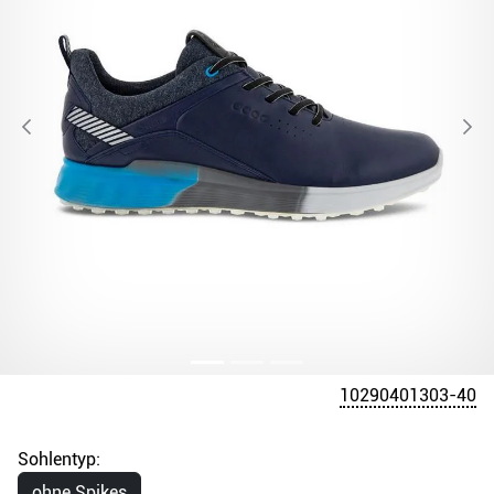
10290401303-40
Sohlentyp:
ohne Spikes