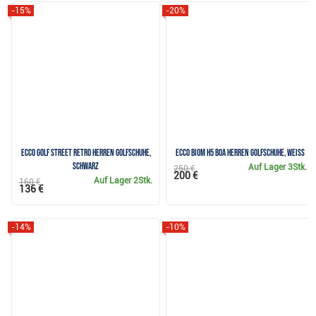
-15%
-20%
Ecco Golf Street Retro Herren Golfschuhe,
Ecco Biom H5 Boa Herren Golfschuhe, weiss
schwarz
Auf Lager
3Stk.
250 €
200 €
Auf Lager
2Stk.
160 €
136 €
-14%
-10%