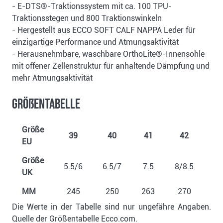
- E-DTS®-Traktionssystem mit ca. 100 TPU-
Traktionsstegen und 800 Traktionswinkeln
- Hergestellt aus ECCO SOFT CALF NAPPA Leder für
einzigartige Performance und Atmungsaktivität
- Herausnehmbare, waschbare OrthoLite®-Innensohle
mit offener Zellenstruktur für anhaltende Dämpfung und
mehr Atmungsaktivität
Größentabelle
Größe
39
40
41
42
4
EU
Größe
5.5/6
6.5/7
7.5
8/8.5
9
UK
MM
245
250
263
270
27
Die Werte in der Tabelle sind nur ungefähre Angaben.
Quelle der Größentabelle Ecco.com.