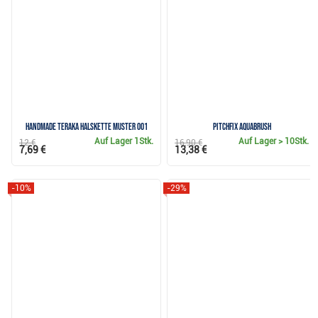
Handmade Teraka Halskette Muster 001
Pitchfix Aquabrush
Auf Lager
1Stk.
Auf Lager
> 10Stk.
12 €
16,90 €
7,69 €
13,38 €
-10%
-29%