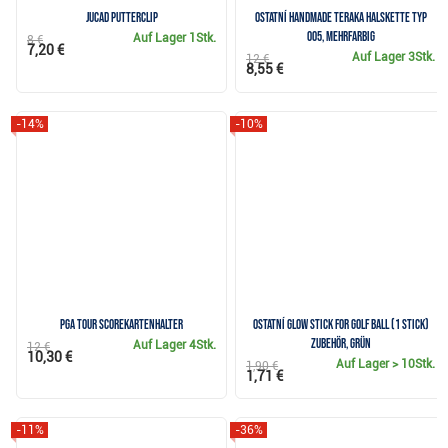
JuCad Putterclip
Ostatní Handmade Teraka Halskette Typ
005, mehrfarbig
Auf Lager
1Stk.
8 €
7,20 €
Auf Lager
3Stk.
12 €
8,55 €
-14%
-10%
PGA Tour Scorekartenhalter
Ostatní Glow Stick for Golf Ball (1 stick)
Zubehör, grün
Auf Lager
4Stk.
12 €
10,30 €
Auf Lager
> 10Stk.
1,90 €
1,71 €
-11%
-36%