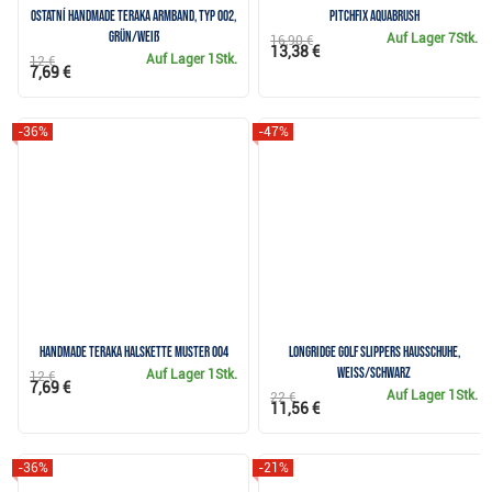
Ostatní Handmade Teraka Armband, Typ 002,
Pitchfix Aquabrush
grün/weiß
Auf Lager
7Stk.
16,90 €
13,38 €
Auf Lager
1Stk.
12 €
7,69 €
-36%
-47%
Handmade Teraka Halskette Muster 004
Longridge Golf Slippers Hausschuhe,
weiss/schwarz
Auf Lager
1Stk.
12 €
7,69 €
Auf Lager
1Stk.
22 €
11,56 €
-36%
-21%