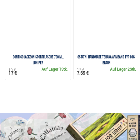
Contigo Jackson Sportflasche 720 ml,
Ostatní Handmade Teraka Armband Typ 016,
juniper
braun
Auf Lager
1Stk.
Auf Lager
2Stk.
19 €
12 €
17 €
7,69 €