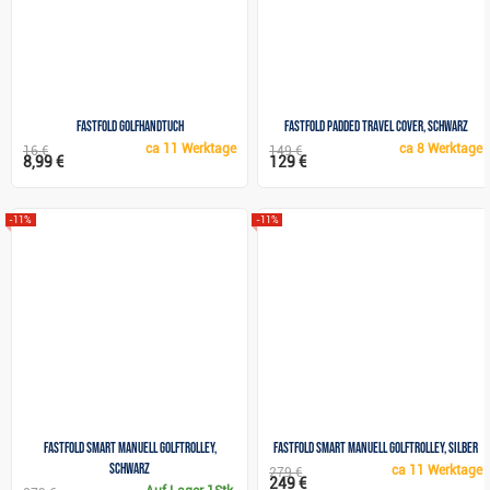
Fastfold Golfhandtuch
FastFold Padded travel cover, schwarz
ca
11 Werktage
ca
8 Werktage
16 €
149 €
8,99 €
129 €
-11%
-11%
Fastfold SMART Manuell Golftrolley,
Fastfold SMART Manuell Golftrolley, silber
schwarz
ca
11 Werktage
279 €
249 €