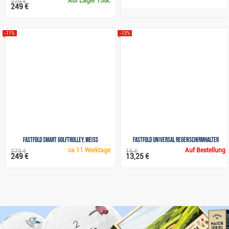
Auf Lager
1Stk.
279 €
249 €
-11%
-12%
Fastfold SMART Golftrolley, weiss
FastFold Universal Regenschirmhalter
ca
11 Werktage
Auf Bestellung
279 €
15 €
249 €
13,25 €