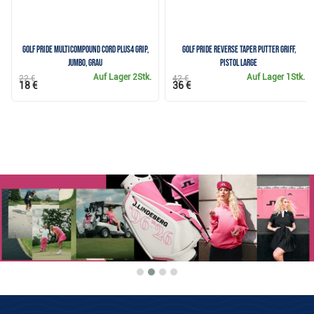
Golf Pride MultiCompound Cord Plus4 Grip,
Golf Pride Reverse Taper Putter Griff,
JUMBO, grau
Pistol Large
Auf Lager
2Stk.
Auf Lager
1Stk.
22 €
42 €
18 €
36 €