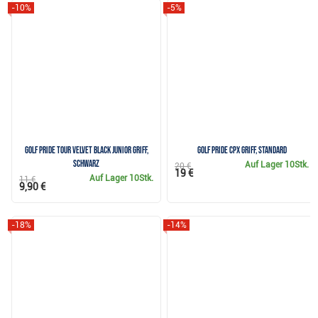
-10%
-5%
Golf Pride Tour Velvet Black Junior Griff,
Golf Pride CPx Griff, Standard
schwarz
Auf Lager
10Stk.
20 €
19 €
Auf Lager
10Stk.
11 €
9,90 €
-18%
-14%