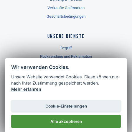
Verkaufte Golfmarken
Geschäftsbedingungen
Unsere Dienste
Regriff
Rücksendung und Reklamation
Widerrufsbelehrung
Wir verwenden Cookies.
Unsere Website verwendet Cookies. Diese können nur
nach Ihrer Zustimmung gespeichert werden.
Golf Brothers.de
Mehr erfahren
Kontakt
Neuheiten
Cookie-Einstellungen
Video
Alle akzeptieren
Impressum