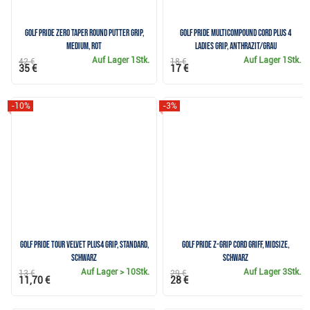
Golf Pride Zero Taper Round Putter Grip,
Golf Pride MultiCompound Cord Plus 4
Medium, Rot
Ladies Grip, Anthrazit/Grau
Auf Lager
1Stk.
Auf Lager
1Stk.
42 €
18 €
35 €
17 €
-10%
-3%
Golf Pride Tour Velvet Plus4 Grip, Standard,
Golf Pride Z-Grip Cord Griff, MIDSIZE,
Schwarz
schwarz
Auf Lager
> 10Stk.
Auf Lager
3Stk.
13 €
29 €
11,70 €
28 €