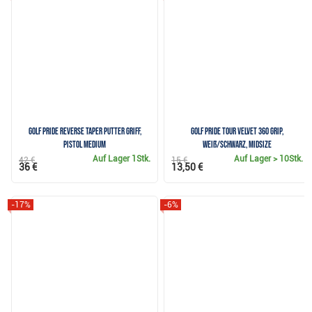
Golf Pride Reverse Taper Putter Griff,
Golf Pride Tour Velvet 360 Grip,
Pistol Medium
weiß/schwarz, Midsize
Auf Lager
1Stk.
Auf Lager
> 10Stk.
42 €
15 €
36 €
13,50 €
-17%
-6%