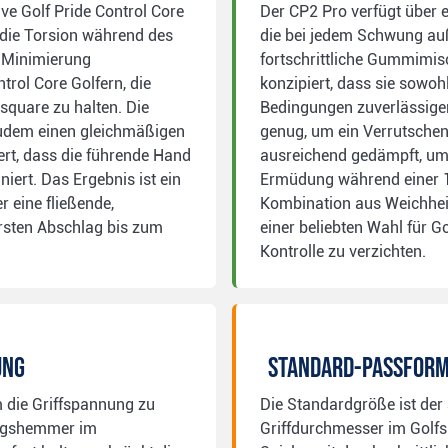
ve Golf Pride Control Core
Der CP2 Pro verfügt über e
r die Torsion während des
die bei jedem Schwung auß
 Minimierung
fortschrittliche Gummimis
trol Core Golfern, die
konzipiert, dass sie sowoh
square zu halten. Die
Bedingungen zuverlässigen 
 zudem einen gleichmäßigen
genug, um ein Verrutschen 
ert, dass die führende Hand
ausreichend gedämpft, um 
iert. Das Ergebnis ist ein
Ermüdung während einer 1
 eine fließende,
Kombination aus Weichhei
sten Abschlag bis zum
einer beliebten Wahl für Go
Kontrolle zu verzichten.
ung
Standard-Passfor
m die Griffspannung zu
Die Standardgröße ist der
ungshemmer im
Griffdurchmesser im Golfsp