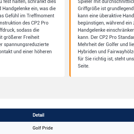
 fest halten, schränkt dies
Spieler mit durchschnittli
d Handgelenke ein, was die
Griffgröße ist grundlegend 
as Gefühl im Treffmoment
kann eine überaktive Han
onstruktion des CP2 Pro
begünstigen, während ein 
ffdruck, sodass die
Handgelenke einschränken
t größerer Freiheit
kann. Der CP2 Pro Standard
er spannungsreduzierte
Mehrheit der Golfer und lie
ntakt und einer höheren
Hybriden und Fairwayhölze
für Sie richtig ist, steht 
Seite.
Detail
Golf Pride