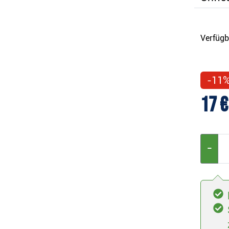
Verfügb
-11
17 €
−