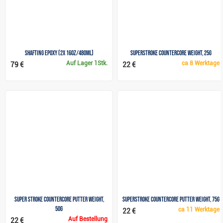
Shafting Epoxy (2x 16oz/480ml)
SuperStroke CounterCore Weight, 25g
Auf Lager
1Stk.
ca
8 Werktage
79 €
22 €
Super Stroke CounterCore Putter Weight,
SuperStroke CounterCore Putter Weight, 75g
50g
ca
11 Werktage
22 €
Auf Bestellung
22 €