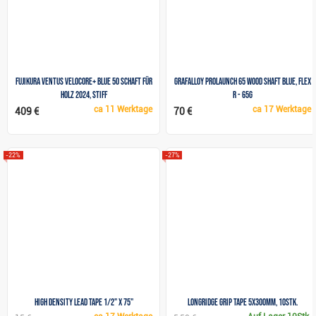
Fujikura Ventus VeloCore+ Blue 50 Schaft für
Grafalloy ProLaunch 65 Wood Shaft Blue, Flex
Holz 2024, Stiff
R - 65g
ca
11 Werktage
ca
17 Werktage
409 €
70 €
-22%
-27%
High Density Lead Tape 1/2" x 75"
Longridge Grip Tape 5x300mm, 10Stk.