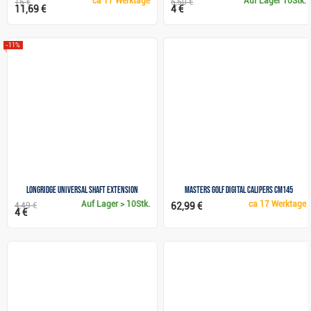
ca
17 Werktage
Auf Lager
10Stk.
15 €
5,50 €
11,69 €
4 €
-11%
Longridge Universal Shaft Extension
Masters Golf Digital Calipers CM145
Auf Lager
> 10Stk.
ca
17 Werktage
4,49 €
62,99 €
4 €