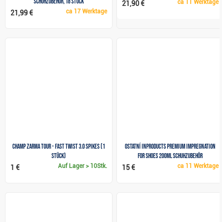
Schuhzubehör, 18 Stück
ca
11 Werktage
21,90 €
ca
17 Werktage
21,99 €
Champ Zarma Tour - Fast Twist 3.0 Spikes (1
Ostatní Inproducts Premium Impregnation
Stück)
for shoes 200ml Schuhzubehör
Auf Lager
> 10Stk.
ca
11 Werktage
1 €
15 €