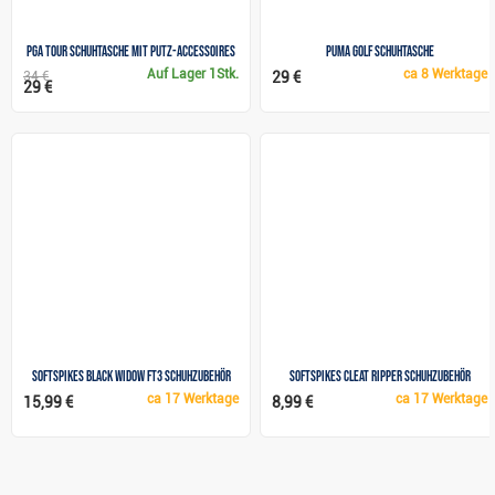
PGA TOUR Schuhtasche mit Putz-Accessoires
Puma Golf Schuhtasche
Auf Lager
1Stk.
ca
8 Werktage
34 €
29 €
29 €
SoftSpikes Black Widow FT3 Schuhzubehör
SoftSpikes Cleat Ripper Schuhzubehör
ca
17 Werktage
ca
17 Werktage
15,99 €
8,99 €