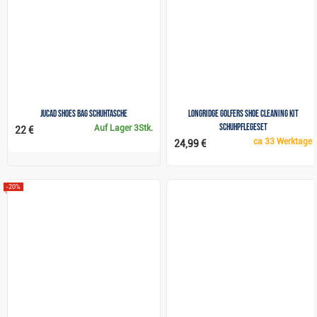
JuCad Shoes Bag Schuhtasche
Longridge Golfers Shoe Cleaning Kit
Schuhpflegeset
Auf Lager
3Stk.
22 €
ca
33 Werktage
24,99 €
-20%