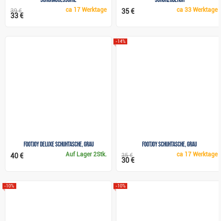
ca
17 Werktage
ca
33 Werktage
39 €
35 €
33 €
-14%
FootJoy Deluxe Schuhtasche, grau
FootJoy Schuhtasche, grau
Auf Lager
2Stk.
ca
17 Werktage
40 €
35 €
30 €
-10%
-10%