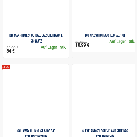
Big Max Prime Shoe-Ball bagSchuhtasche,
Big Max Schuhtasche, grau/rot
schwarz
Auf Lager
1Stk.
22,90 €
18,99 €
Auf Lager
1Stk.
39,90 €
34 €
-15%
Callaway Clubhouse Shoe Bag
Cleveland Golf Cleveland Shoe Bag
Schuhaccessoire
Schuhzubehör