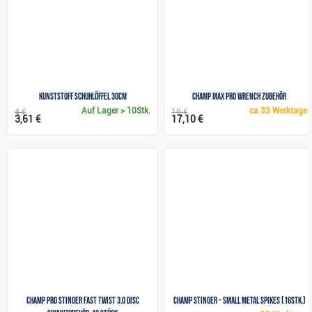
Kunststoff Schuhlöffel 30cm
Champ Max Pro Wrench Zubehör
Auf Lager
> 10Stk.
ca
33 Werktage
4 €
19 €
3,61 €
17,10 €
Champ Pro Stinger Fast Twist 3.0 Disc
Champ Stinger - Small Metal Spikes (16Stk.)