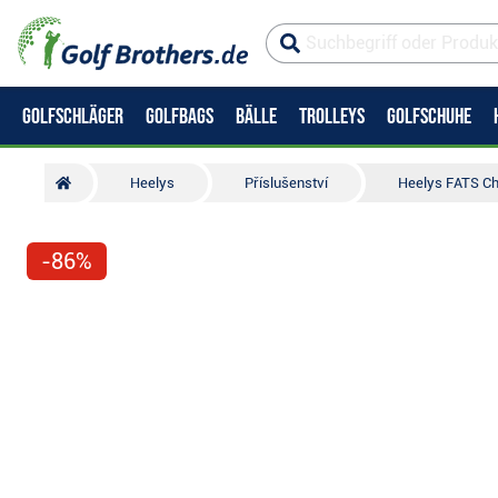
GOLFSCHLÄGER
GOLFBAGS
BÄLLE
TROLLEYS
GOLFSCHUHE
Heelys
Příslušenství
Heelys FATS Ch
-86%