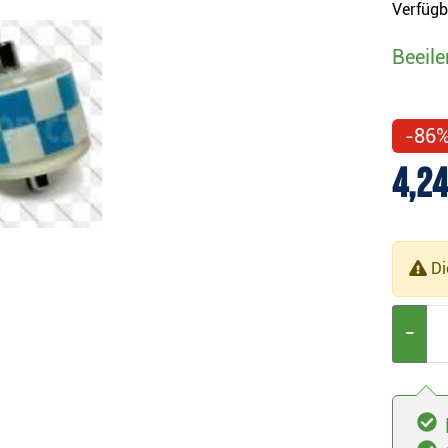
Verfügb
Beeile
-86
4,24
Die
−