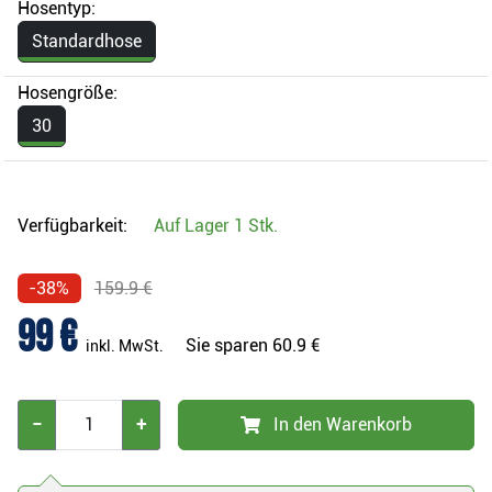
Hosentyp:
Standardhose
Hosengröße:
30
Verfügbarkeit:
Auf Lager
1 Stk.
-38%
159.9 €
99 €
Sie sparen
60.9 €
inkl. MwSt.
−
+
In den Warenkorb