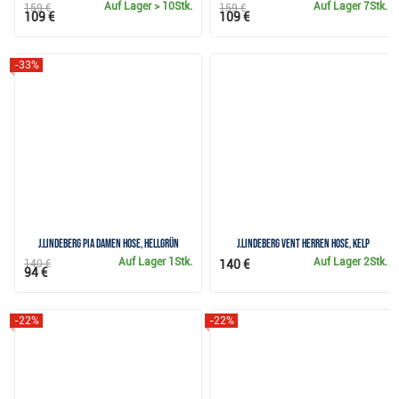
Auf Lager
> 10Stk.
Auf Lager
7Stk.
159 €
159 €
109 €
109 €
-33%
J.Lindeberg Pia Damen Hose, hellgrün
J.Lindeberg Vent Herren Hose, kelp
Auf Lager
1Stk.
Auf Lager
2Stk.
140 €
140 €
94 €
-22%
-22%