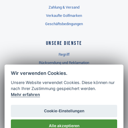
Zahlung & Versand
Verkaufte Golfmarken
Geschäftsbedingungen
Unsere Dienste
Regriff
Rücksendung und Reklamation
Widerrufsbelehrung
Wir verwenden Cookies.
Unsere Website verwendet Cookies. Diese können nur
nach Ihrer Zustimmung gespeichert werden.
Golf Brothers.de
Mehr erfahren
Kontakt
Neuheiten
Cookie-Einstellungen
Video
Alle akzeptieren
Impressum