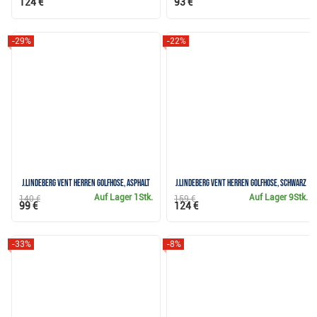
124 €
93 €
-29%
-22%
J.Lindeberg Vent Herren Golfhose, asphalt
J.Lindeberg Vent Herren Golfhose, schwarz
Auf Lager
1Stk.
Auf Lager
9Stk.
140 €
159 €
99 €
124 €
-33%
-8%