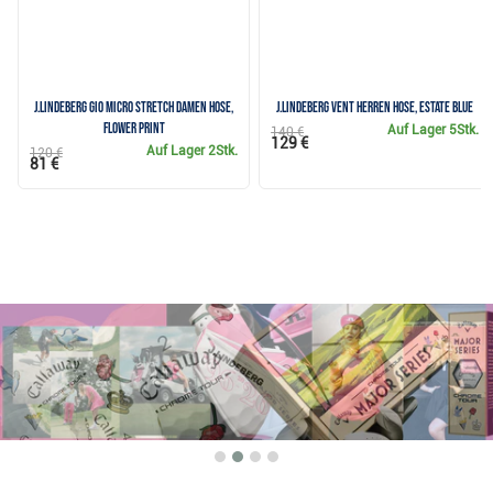
J.Lindeberg Gio Micro Stretch Damen Hose,
J.Lindeberg Vent Herren Hose, Estate Blue
flower print
Auf Lager
5Stk.
140 €
129 €
Auf Lager
2Stk.
120 €
81 €