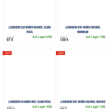
J.Lindeberg Elof Herren Golfhose, island
J.Lindeberg Vent Herren Golfhose,
fossil
moonbeam
Auf Lager
6Stk.
Auf Lager
1Stk.
125 €
140 €
97 €
109 €
-22%
-26%
J.Lindeberg Pia Damen Hose, island fossil
J.Lindeberg Vent Herren Golfhose, high rise
Auf Lager
3Stk.
Auf Lager
1Stk.
159 €
126 €