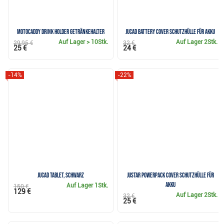
Motocaddy Drink Holder Getränkehalter
JuCad Battery Cover Schutzhülle für Akku
Auf Lager
> 10Stk.
Auf Lager
2Stk.
29,95 €
32 €
25 €
24 €
-14%
-22%
JuCad Tablet, schwarz
JuStar Powerpack Cover Schutzhülle für
Akku
Auf Lager
1Stk.
150 €
129 €
Auf Lager
2Stk.
32 €
25 €