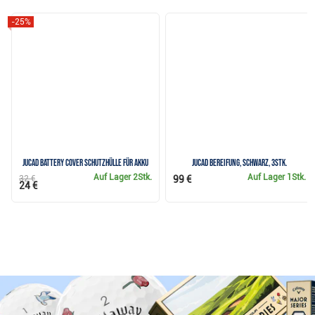
-25%
JuCad Battery Cover Schutzhülle für Akku
JuCad Bereifung, schwarz, 3Stk.
Auf Lager
2Stk.
Auf Lager
1Stk.
32 €
99 €
24 €