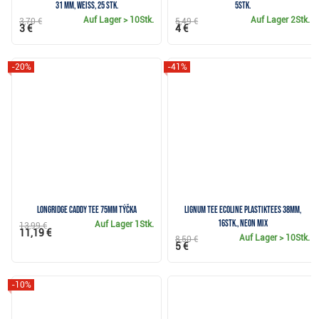
31 mm, weiss, 25 Stk.
5Stk.
Auf Lager
> 10Stk.
Auf Lager
2Stk.
3,70 €
5,49 €
3 €
4 €
-20%
-41%
Longridge Caddy Tee 75mm Týčka
Lignum Tee Ecoline Plastiktees 38mm,
16Stk., neon mix
Auf Lager
1Stk.
13,99 €
11,19 €
Auf Lager
> 10Stk.
8,50 €
5 €
-10%