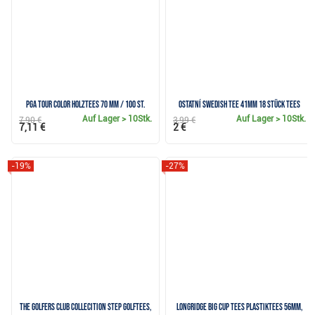
PGA TOUR Color Holztees 70 mm / 100 St.
Ostatní Swedish Tee 41mm 18 Stück Tees
Auf Lager
> 10Stk.
Auf Lager
> 10Stk.
7,90 €
3,99 €
7,11 €
2 €
-19%
-27%
The Golfers Club Collecition Step Golftees,
Longridge Big Cup Tees Plastiktees 56mm,