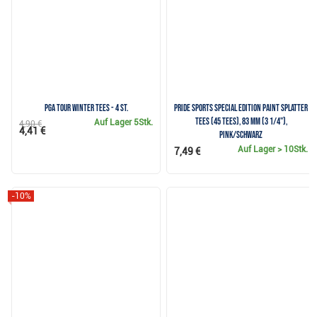
PGA Tour Winter Tees - 4 St.
Pride Sports Special Edition Paint Splatter
Tees (45 Tees), 83 mm (3 1/4"),
Auf Lager
5Stk.
4,90 €
4,41 €
pink/schwarz
Auf Lager
> 10Stk.
7,49 €
-10%