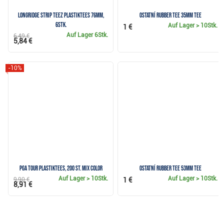
Longridge Strip Teez Plastiktees 76mm,
Ostatní Rubber Tee 35mm Tee
6Stk.
Auf Lager
> 10Stk.
1 €
Auf Lager
6Stk.
6,49 €
5,84 €
-10%
PGA Tour Plastiktees, 200 St. MIX COLOR
Ostatní Rubber Tee 53mm Tee
Auf Lager
> 10Stk.
Auf Lager
> 10Stk.
9,90 €
1 €
8,91 €