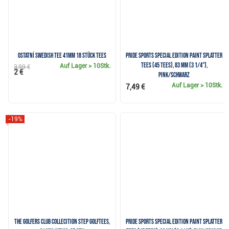
Ostatní Swedish Tee 41mm 18 Stück Tees
Pride Sports Special Edition Paint Splatter
Tees (45 Tees), 83 mm (3 1/4"),
Auf Lager
> 10Stk.
3,99 €
2 €
pink/schwarz
Auf Lager
> 10Stk.
7,49 €
-19%
The Golfers Club Collecition Step Golftees,
Pride Sports Special Edition Paint Splatter