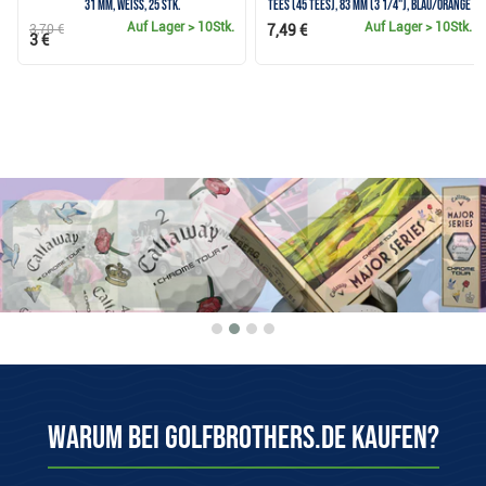
31 mm, weiss, 25 Stk.
Tees (45 Tees), 83 mm (3 1/4"), blau/orange
Auf Lager
> 10Stk.
Auf Lager
> 10Stk.
3,70 €
7,49 €
3 €
Warum bei Golfbrothers.de kaufen?