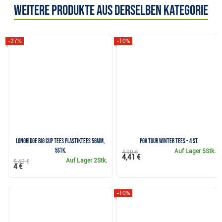
Weitere Produkte aus derselben Kategorie
-27%
-10%
Longridge Big Cup Tees Plastiktees 56mm,
PGA Tour Winter Tees - 4 St.
5Stk.
Auf Lager
5Stk.
4,90 €
4,41 €
Auf Lager
2Stk.
5,49 €
4 €
-10%