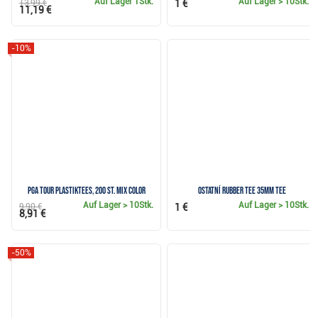
Auf Lager
1Stk.
Auf Lager
> 10Stk.
13,99 €
1 €
11,19 €
-10%
PGA Tour Plastiktees, 200 St. MIX COLOR
Ostatní Rubber Tee 35mm Tee
Auf Lager
> 10Stk.
Auf Lager
> 10Stk.
9,90 €
1 €
8,91 €
-50%