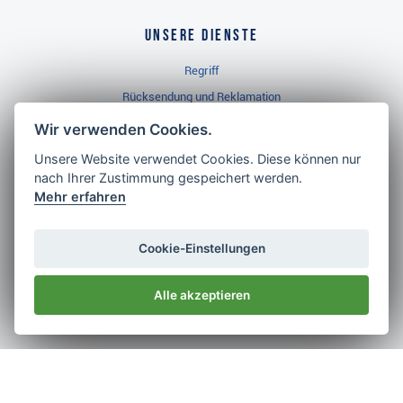
Unsere Dienste
Regriff
Rücksendung und Reklamation
Widerrufsbelehrung
Wir verwenden Cookies.
Unsere Website verwendet Cookies. Diese können nur
nach Ihrer Zustimmung gespeichert werden.
Golf Brothers.de
Mehr erfahren
Kontakt
Neuheiten
Cookie-Einstellungen
Video
Alle akzeptieren
Impressum