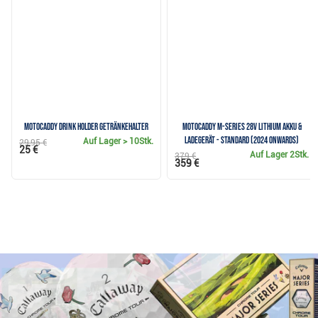
Motocaddy Drink Holder Getränkehalter
Motocaddy M-Series 28V Lithium Akku &
Ladegerät - Standard (2024 onwards)
Auf Lager
> 10Stk.
29,95 €
25 €
Auf Lager
2Stk.
379 €
359 €