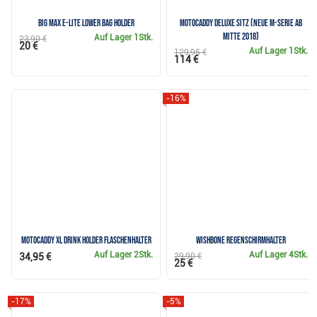
Big Max e-Lite Lower Bag Holder
Motocaddy Deluxe Sitz (neue M-Serie ab
Mitte 2018)
Auf Lager
1Stk.
23,90 €
20 €
Auf Lager
1Stk.
129,95 €
114 €
-16%
Motocaddy XL Drink Holder Flaschenhalter
Wishbone Regenschirmhalter
Auf Lager
2Stk.
Auf Lager
4Stk.
34,95 €
29,90 €
25 €
-17%
-5%