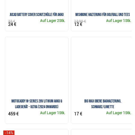
JuCad Battery Cover Schutzhülle für Akku
Wishbone Halterung für Golfball und Tees
Auf Lager
2Stk.
Auf Lager
1Stk.
32 €
13,90 €
24 €
12 €
Motocaddy M-Series 28V Lithium Akku &
Big Max Obere Baghalterung,
Ladegerät - ULTRA (2024 onwards)
schwarz/limette
Auf Lager
1Stk.
Auf Lager
1Stk.
459 €
17 €
-14%