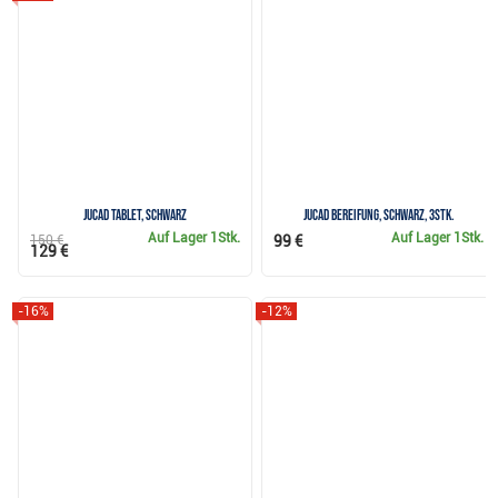
JuCad Tablet, schwarz
JuCad Bereifung, schwarz, 3Stk.
Auf Lager
1Stk.
Auf Lager
1Stk.
150 €
99 €
129 €
-16%
-12%