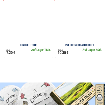
JuCad Putterclip
PGA Tour Scorekartenhalter
Auf Lager
1Stk.
Auf Lager
4Stk.
8 €
12 €
7,20 €
10,30 €