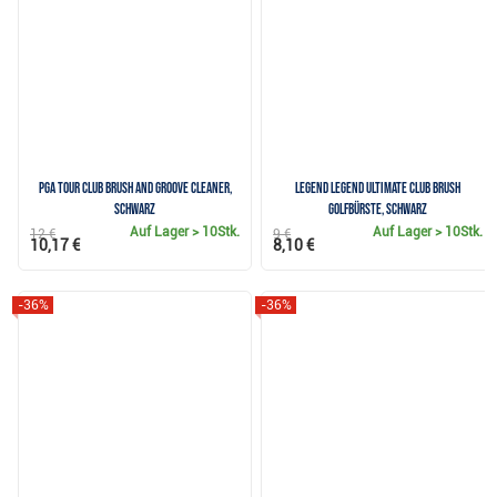
PGA Tour Club Brush and Groove Cleaner,
Legend Legend Ultimate Club Brush
schwarz
Golfbürste, schwarz
Auf Lager
> 10Stk.
Auf Lager
> 10Stk.
12 €
9 €
10,17 €
8,10 €
-36%
-36%