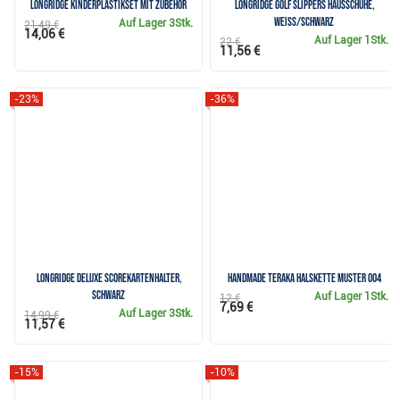
Longridge Kinderplastikset mit Zubehör
Longridge Golf Slippers Hausschuhe,
weiss/schwarz
Auf Lager
3Stk.
21,49 €
14,06 €
Auf Lager
1Stk.
22 €
11,56 €
-23%
-36%
Longridge Deluxe Scorekartenhalter,
Handmade Teraka Halskette Muster 004
schwarz
Auf Lager
1Stk.
12 €
7,69 €
Auf Lager
3Stk.
14,99 €
11,57 €
-15%
-10%