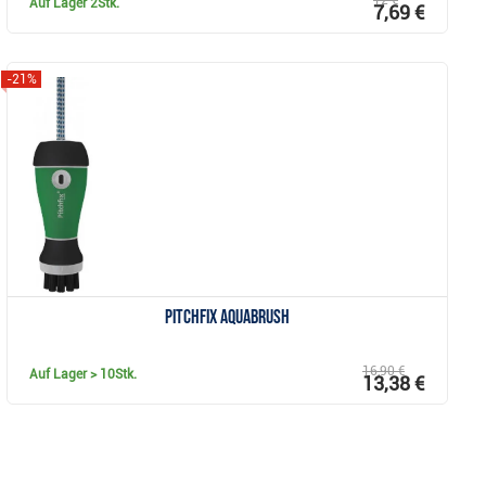
12 €
Auf Lager
2Stk.
7,69 €
-21%
Anzeigen
Pitchfix Aquabrush
16,90 €
Auf Lager
> 10Stk.
13,38 €