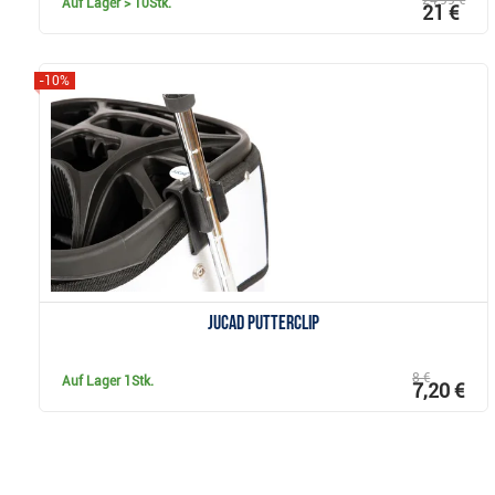
24,99 €
Auf Lager
> 10Stk.
21 €
-10%
Anzeigen
JuCad Putterclip
8 €
Auf Lager
1Stk.
7,20 €