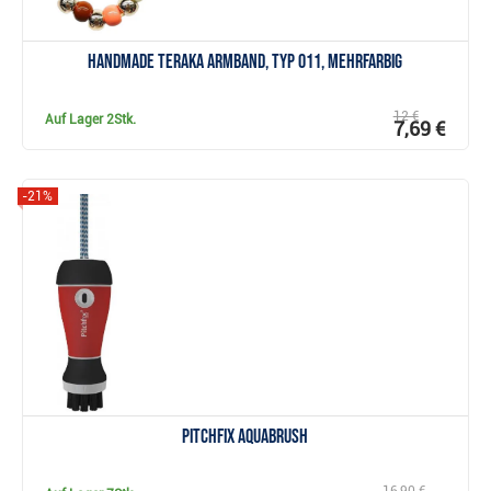
Handmade Teraka Armband, Typ 011, mehrfarbig
12 €
Auf Lager
2Stk.
7,69 €
-21%
Anzeigen
Pitchfix Aquabrush