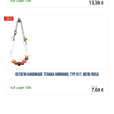
16,90 €
Auf Lager
7Stk.
13,38 €
-36%
Anzeigen
Ostatní Handmade Teraka Armband, Typ 017, weiß/rosa
12 €
Auf Lager
1Stk.
7,69 €