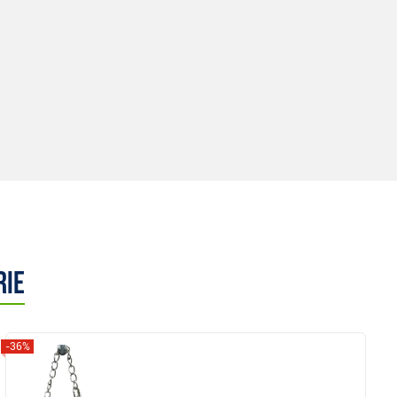
rie
-36%
Anzeigen