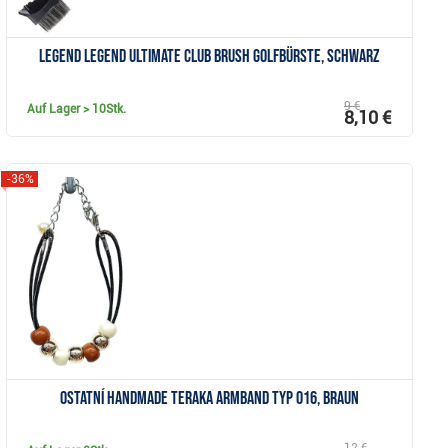
Legend Legend Ultimate Club Brush Golfbürste, schwarz
9 €
Auf Lager
> 10Stk.
8,10 €
-36%
Anzeigen
Ostatní Handmade Teraka Armband Typ 016, braun