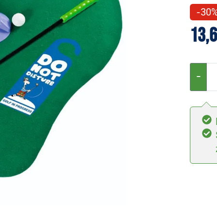
-30
13,6
−