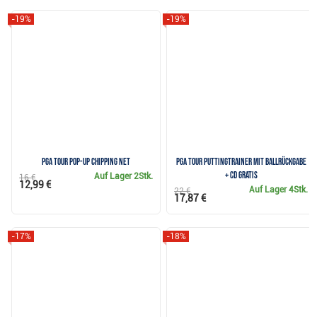
-19%
-19%
PGA TOUR Pop-Up Chipping Net
PGA TOUR Puttingtrainer mit Ballrückgabe
+ CD GRATIS
Auf Lager
2Stk.
16 €
12,99 €
Auf Lager
4Stk.
22 €
17,87 €
-17%
-18%