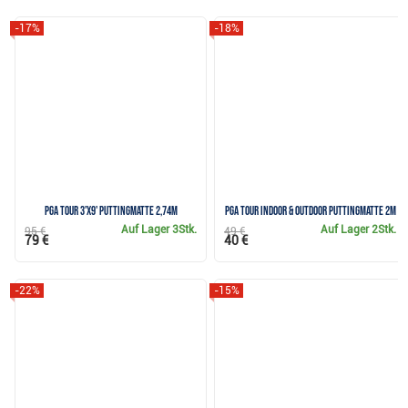
-17%
-18%
PGA Tour 3'x9' Puttingmatte 2,74m
PGA Tour Indoor & Outdoor Puttingmatte 2m
Auf Lager
3Stk.
Auf Lager
2Stk.
95 €
49 €
79 €
40 €
-22%
-15%