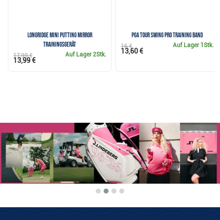
Longridge Mini Putting Mirror
PGA Tour Swing Pro Training Band
Trainingsgerät
Auf Lager
1Stk.
16 €
13,60 €
Auf Lager
2Stk.
17,99 €
13,99 €