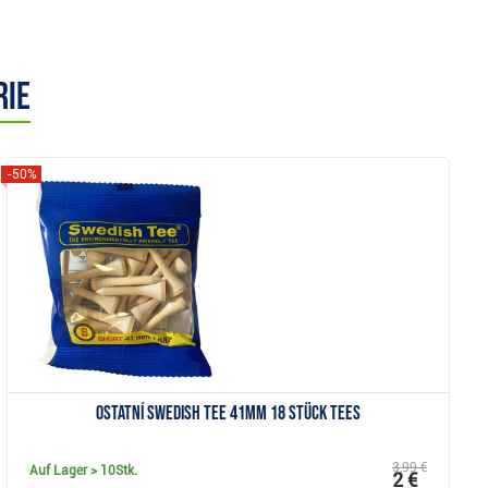
rie
-50%
Anzeigen
Ostatní Swedish Tee 41mm 18 Stück Tees
3,99 €
Auf Lager
> 10Stk.
2 €