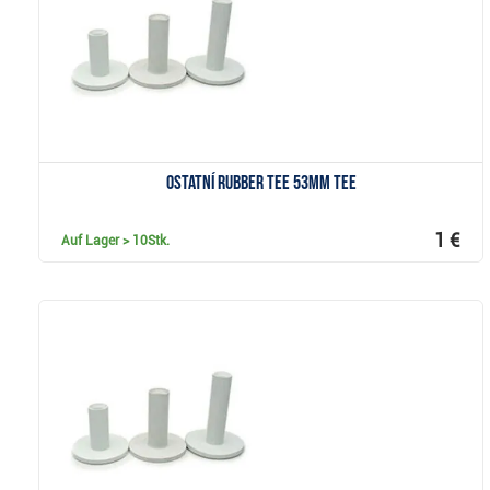
Ostatní Rubber Tee 53mm Tee
1 €
Auf Lager
> 10Stk.
Anzeigen