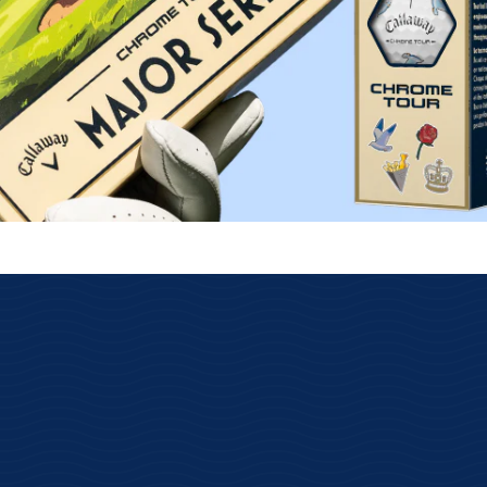
lose Rückgabe
Schnelle Lieferung
s über das GLS
Kostenloser Versand ab 69€
ksenden.