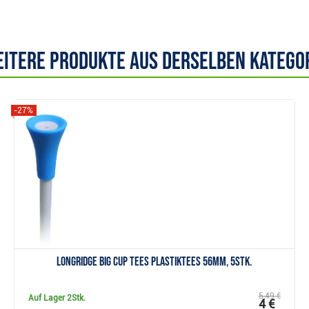
itere Produkte aus derselben Katego
-27%
Anzeigen
Longridge Big Cup Tees Plastiktees 56mm, 5Stk.
5,49 €
Auf Lager
2Stk.
4 €