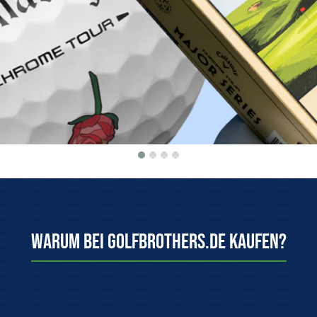
Herkunftsgarantie
100 Tage kosten
Wir bieten nur Originalware aus
Einfach & kostenlo
dem offiziellen Vertrieb an!
System zurüc