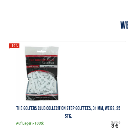
We
-19%
Anzeigen
The Golfers Club Collecition Step Golftees, 31 mm, weiss, 25
Stk.
3,70 €
Auf Lager
> 10Stk.
3 €