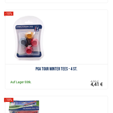
-10%
Anzeigen
PGA Tour Winter Tees - 4 St.
4,90 €
Auf Lager
5Stk.
4,41 €
-10%
Anzeigen