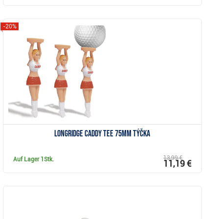
-20%
Anzeigen
Longridge Caddy Tee 75mm Týčka
13,99 €
Auf Lager
1Stk.
11,19 €
Anzeigen