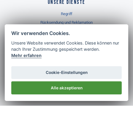
Unsere Dienste
Regriff
Rücksendung und Reklamation
Widerrufsbelehrung
Wir verwenden Cookies.
Unsere Website verwendet Cookies. Diese können nur
nach Ihrer Zustimmung gespeichert werden.
Golf Brothers.de
Mehr erfahren
Kontakt
Neuheiten
Cookie-Einstellungen
Video
Alle akzeptieren
Impressum