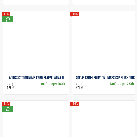
-17%
-16%
neu
Adidas Cotton Novelty Golfkappe, wonalu
Adidas Crinkled Nylon Unisex Cap, blush pink
Auf Lager
3Stk.
Auf Lager
2Stk.
23 €
25 €
19 €
21 €
-18%
-16%
neu