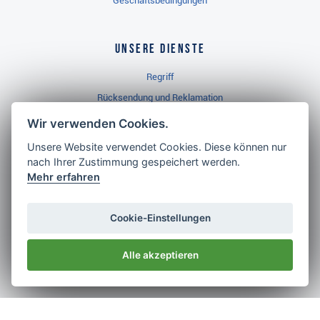
Geschäftsbedingungen
Unsere Dienste
Regriff
Rücksendung und Reklamation
Widerrufsbelehrung
Wir verwenden Cookies.
Unsere Website verwendet Cookies. Diese können nur
nach Ihrer Zustimmung gespeichert werden.
Golf Brothers.de
Mehr erfahren
Kontakt
Neuheiten
Cookie-Einstellungen
Video
Alle akzeptieren
Impressum