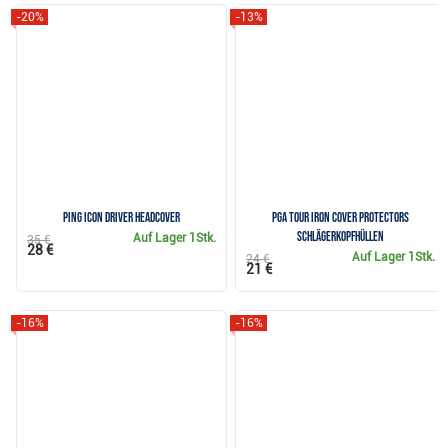
-20%
-13%
Ping Icon Driver Headcover
PGA Tour Iron Cover Protectors
Schlägerkopfhüllen
Auf Lager
1Stk.
35 €
28 €
Auf Lager
1Stk.
24 €
21 €
-16%
-16%