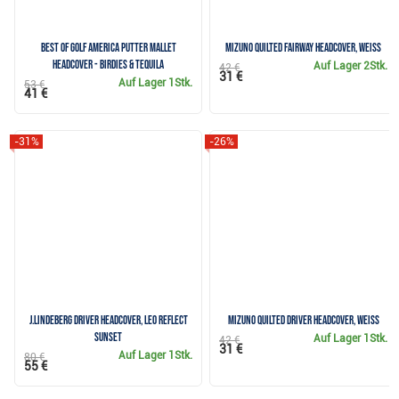
Best of Golf America putter mallet
Mizuno Quilted Fairway Headcover, weiss
headcover - Birdies & Tequila
Auf Lager
2Stk.
42 €
31 €
Auf Lager
1Stk.
53 €
41 €
-31%
-26%
J.Lindeberg Driver Headcover, leo reflect
Mizuno Quilted Driver Headcover, weiss
sunset
Auf Lager
1Stk.
42 €
31 €
Auf Lager
1Stk.
80 €
55 €