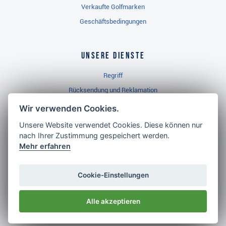
Verkaufte Golfmarken
Geschäftsbedingungen
Unsere Dienste
Regriff
Rücksendung und Reklamation
Widerrufsbelehrung
Wir verwenden Cookies.
Unsere Website verwendet Cookies. Diese können nur
nach Ihrer Zustimmung gespeichert werden.
Golf Brothers.de
Mehr erfahren
Kontakt
Neuheiten
Cookie-Einstellungen
Video
Alle akzeptieren
Impressum