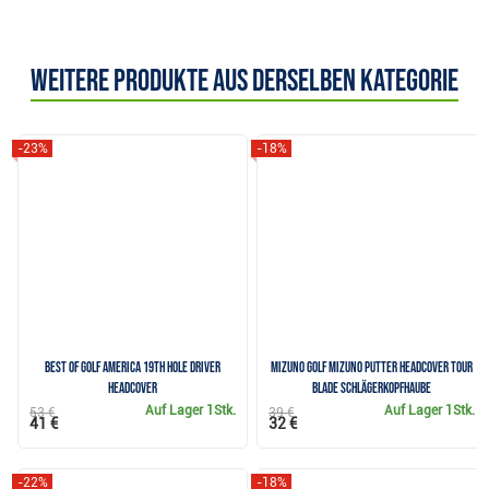
Weitere Produkte aus derselben Kategorie
-23%
-18%
Best of Golf America 19th Hole Driver
Mizuno Golf Mizuno Putter Headcover Tour
Headcover
Blade Schlägerkopfhaube
Auf Lager
1Stk.
Auf Lager
1Stk.
53 €
39 €
41 €
32 €
-22%
-18%