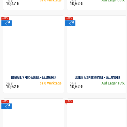
ca
8 Werktage
Auf Lager
6Stk.
14 €
28 €
10,47 €
10,62 €
-62%
-62%
sale
sale
Lignum F/X Pitchagabel + Ballmarker
Lignum F/X Pitchagabel + Ballmarker
ca
8 Werktage
Auf Lager
1Stk.
28 €
28 €
10,62 €
10,62 €
-62%
-24%
sale