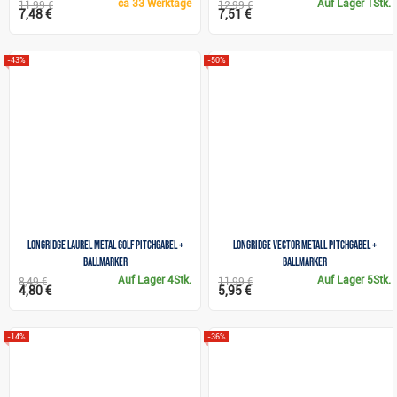
ca
33 Werktage
Auf Lager
1Stk.
11,99 €
12,99 €
7,48 €
7,51 €
-43%
-50%
Longridge Laurel Metal Golf Pitchgabel +
Longridge Vector Metall Pitchgabel +
Ballmarker
Ballmarker
Auf Lager
4Stk.
Auf Lager
5Stk.
8,49 €
11,99 €
4,80 €
5,95 €
-14%
-36%