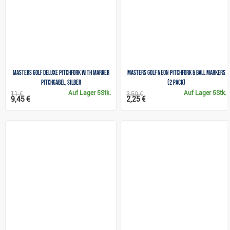
Masters Golf Deluxe Pitchfork With Marker
Masters Golf Neon PitchFork & Ball Markers
Pitchgabel, silber
(2 pack)
Auf Lager
5Stk.
Auf Lager
5Stk.
11 €
3,50 €
9,45 €
2,25 €