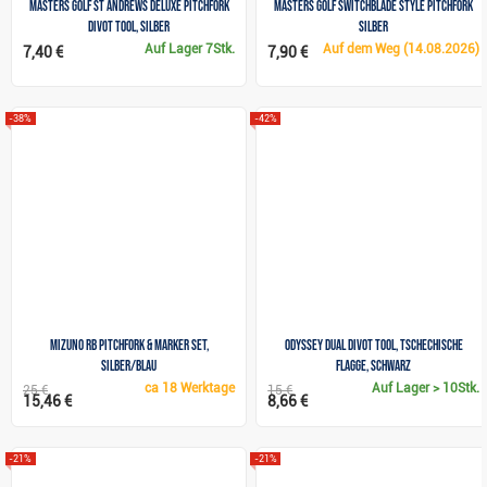
Masters Golf St Andrews Deluxe Pitchfork
Masters Golf Switchblade Style Pitchfork
Divot Tool, silber
silber
Auf Lager
7Stk.
Auf dem Weg
(14.08.2026)
7,40 €
7,90 €
-38%
-42%
Mizuno RB Pitchfork & Marker Set,
Odyssey Dual Divot Tool, tschechische
silber/blau
Flagge, schwarz
ca
18 Werktage
Auf Lager
> 10Stk.
25 €
15 €
15,46 €
8,66 €
-21%
-21%