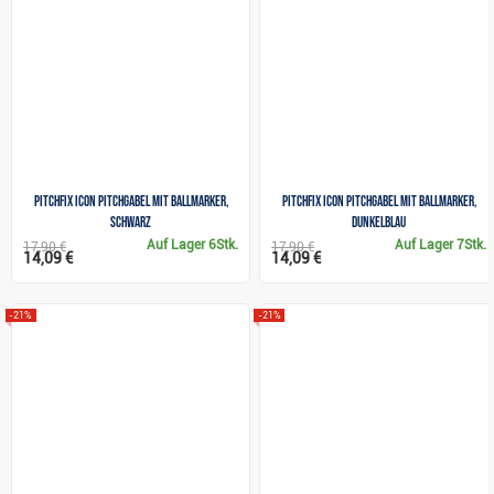
Pitchfix Icon Pitchgabel mit Ballmarker,
Pitchfix Icon Pitchgabel mit Ballmarker,
Schwarz
Dunkelblau
Auf Lager
6Stk.
Auf Lager
7Stk.
17,90 €
17,90 €
14,09 €
14,09 €
-21%
-21%