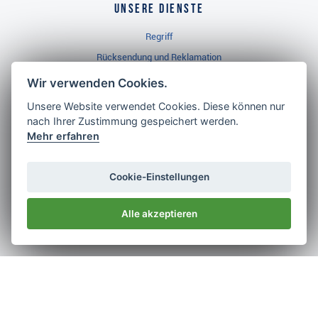
Unsere Dienste
Regriff
Rücksendung und Reklamation
Widerrufsbelehrung
Wir verwenden Cookies.
Unsere Website verwendet Cookies. Diese können nur
nach Ihrer Zustimmung gespeichert werden.
Golf Brothers.de
Mehr erfahren
Kontakt
Neuheiten
Cookie-Einstellungen
Video
Alle akzeptieren
Impressum