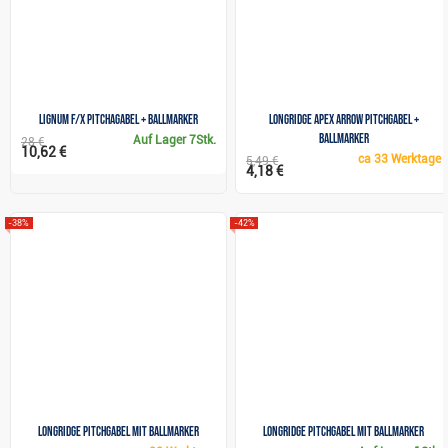
Lignum F/X Pitchagabel + Ballmarker
Longridge Apex Arrow Pitchgabel +
Ballmarker
Auf Lager
7Stk.
28 €
10,62 €
ca
33 Werktage
5,49 €
4,18 €
-38%
-42%
Longridge Pitchgabel mit Ballmarker
Longridge Pitchgabel mit Ballmarker