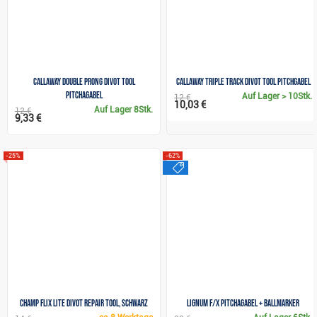
Callaway Double Prong Divot Tool
Callaway Triple Track Divot Tool Pitchgabel
Pitchagabel
Auf Lager
> 10Stk.
12 €
10,03 €
Auf Lager
8Stk.
12 €
9,33 €
-25%
-62%
sale
Champ FLIX Lite Divot Repair Tool, schwarz
Lignum F/X Pitchagabel + Ballmarker