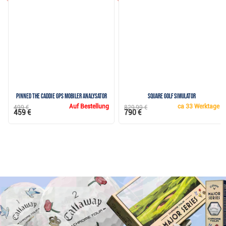
Pinned The Caddie GPS Mobiler Analysator
Square Golf Simulator
Auf Bestellung
ca
33 Werktage
499 €
829,99 €
459 €
790 €