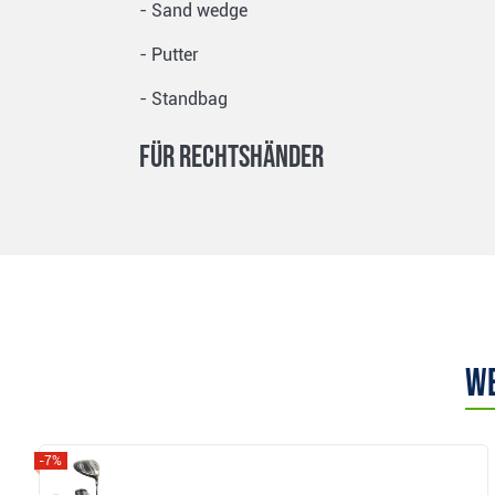
- Sand wedge
- Putter
- Standbag
für Rechtshänder
We
-7%