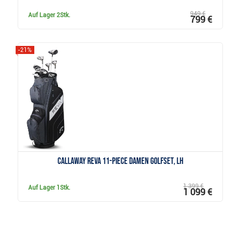
949 €
Auf Lager
2Stk.
799 €
-21%
Anzeigen
Callaway REVA 11-Piece Damen Golfset, LH
1 399 €
Auf Lager
1Stk.
1 099 €