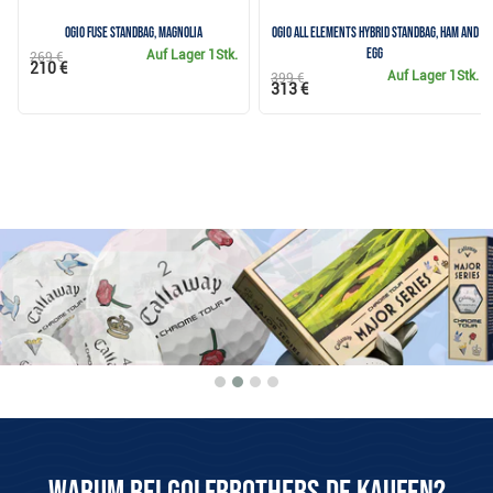
Ogio Fuse Standbag, magnolia
Ogio All Elements Hybrid Standbag, ham and
egg
Auf Lager
1Stk.
269 €
210 €
Auf Lager
1Stk.
399 €
313 €