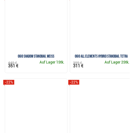
Ogio Shadow Standbag, weiss
Ogio All Elements Hybrid Standbag, tetra
Auf Lager
1Stk.
Auf Lager
2Stk.
449 €
399 €
351 €
311 €
-22%
-22%