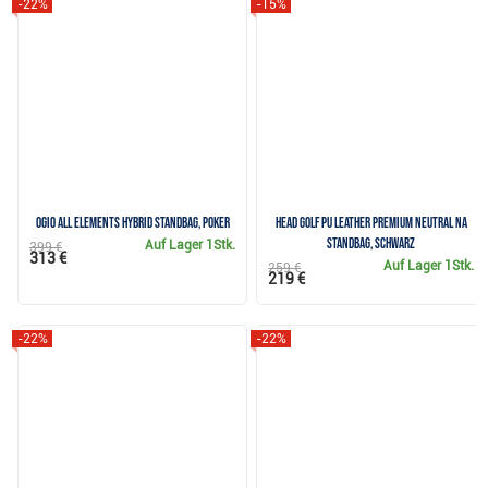
-22%
-15%
Ogio All Elements Hybrid Standbag, poker
Head Golf PU Leather Premium Neutral NA
Standbag, Schwarz
Auf Lager
1Stk.
399 €
313 €
Auf Lager
1Stk.
259 €
219 €
-22%
-22%