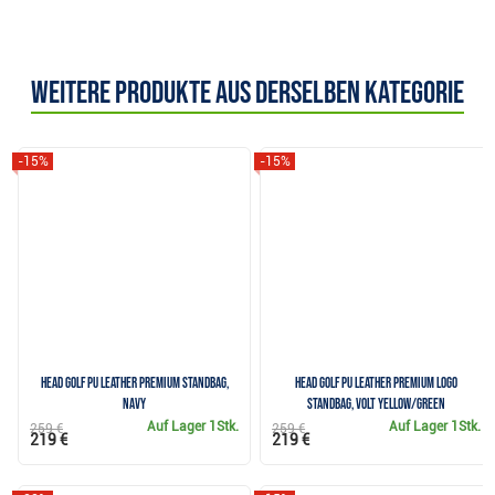
Weitere Produkte aus derselben Kategorie
-15%
-15%
Head Golf PU Leather Premium Standbag,
Head Golf PU Leather Premium Logo
Navy
Standbag, volt yellow/green
Auf Lager
1Stk.
Auf Lager
1Stk.
259 €
259 €
219 €
219 €