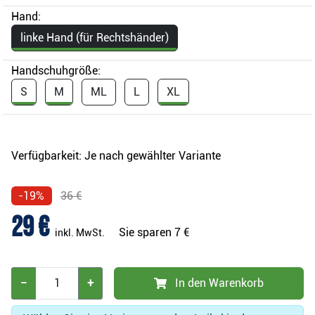
Hand:
linke Hand (für Rechtshänder)
Handschuhgröße:
S
M
ML
L
XL
Verfügbarkeit:
Je nach gewählter Variante
-19%
36 €
29 €
Sie sparen
7 €
inkl. MwSt.
−
+
In den Warenkorb