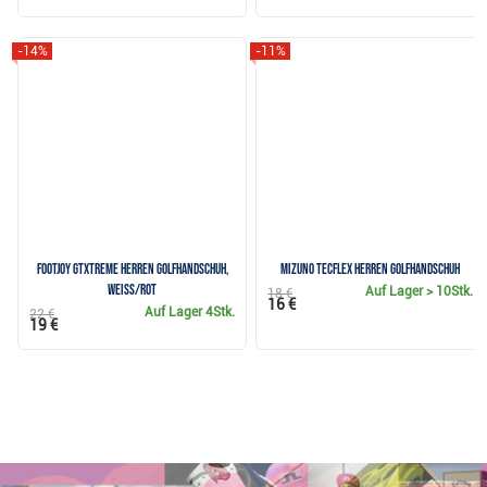
-14%
-11%
FootJoy GTxtreme Herren Golfhandschuh,
Mizuno TecFlex Herren Golfhandschuh
weiss/rot
Auf Lager
> 10Stk.
18 €
16 €
Auf Lager
4Stk.
22 €
19 €