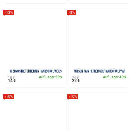
-13%
-8%
Mizuno Stretch Herren Handschuh, weiss
Wilson Rain Herren Golfhandschuh, Paar
Auf Lager
5Stk.
Auf Lager
4Stk.
16 €
24 €
14 €
22 €
-10%
-10%