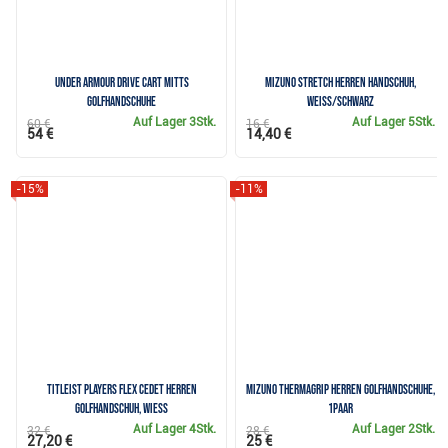
Under Armour Drive Cart Mitts
Mizuno Stretch Herren Handschuh,
Golfhandschuhe
weiss/schwarz
Auf Lager
3Stk.
Auf Lager
5Stk.
60 €
16 €
54 €
14,40 €
-15%
-11%
Titleist Players Flex Cedet Herren
Mizuno Thermagrip Herren Golfhandschuhe,
Golfhandschuh, wiess
1Paar
Auf Lager
4Stk.
Auf Lager
2Stk.
32 €
28 €
27,20 €
25 €