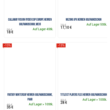
Callaway Fusion Ryder Cup Europe Herren
Mizuno JPX Herren Golfhandschuh
Golfhandschuh, weiß
Auf Lager
5Stk.
19 €
17,10 €
Auf Lager
4Stk.
20 €
18 €
-13%
-13%
FootJoy WinterSof Herren Golfhandschuhe,
Titleist Players Flex Herren Golfhandschuh
Paar
Auf Lager
> 10Stk.
32 €
28 €
Auf Lager
> 10Stk.
40 €
35 €