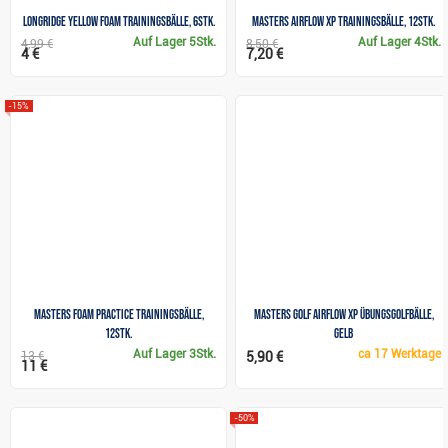
Longridge Yellow Foam Trainingsbälle, 6Stk.
Masters Airflow XP Trainingsbälle, 12Stk.
Auf Lager
5Stk.
Auf Lager
4Stk.
4,99 €
8,50 €
4 €
7,20 €
-15%
Masters Foam Practice Trainingsbälle,
Masters Golf Airflow XP Übungsgolfbälle,
12Stk.
gelb
Auf Lager
3Stk.
ca
17 Werktage
13 €
5,90 €
11 €
-50%