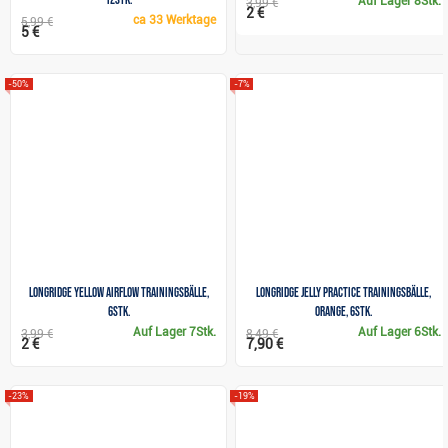
Auf Lager
8Stk.
3,99 €
2 €
ca
33 Werktage
5,99 €
5 €
-50%
-7%
Longridge Yellow Airflow Trainingsbälle,
Longridge Jelly Practice Trainingsbälle,
6Stk.
orange, 6Stk.
Auf Lager
7Stk.
Auf Lager
6Stk.
3,99 €
8,49 €
2 €
7,90 €
-23%
-19%