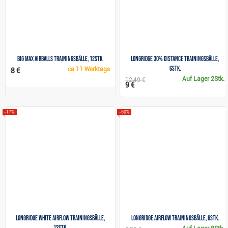
Big Max Airballs Trainingsbälle, 12Stk.
Longridge 30% Distance Trainingsbälle,
6Stk.
ca
11 Werktage
8 €
Auf Lager
2Stk.
12,49 €
9 €
-17%
-50%
Longridge White Airflow Trainingsbälle,
Longridge Airflow Trainingsbälle, 6Stk.
12Stk.