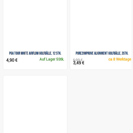
PGA Tour White Airflow Golfbälle, 12 Stk.
Pure2Improve Alignment Golfbälle, 3Stk.
Auf Lager
5Stk.
ca
8 Werktage
4,90 €
6,99 €
3,49 €