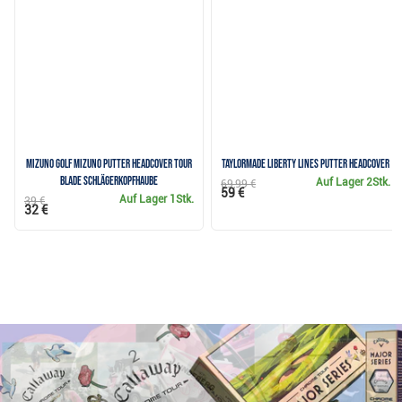
Mizuno Golf Mizuno Putter Headcover Tour
TaylorMade Liberty Lines Putter Headcover
Blade Schlägerkopfhaube
Auf Lager
2Stk.
69,99 €
59 €
Auf Lager
1Stk.
39 €
32 €