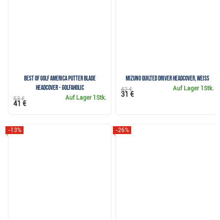
Best of Golf America putter blade
Mizuno Quilted Driver Headcover, weiss
headcover - Golfaholic
Auf Lager
1Stk.
42 €
31 €
Auf Lager
1Stk.
53 €
41 €
-13%
-26%