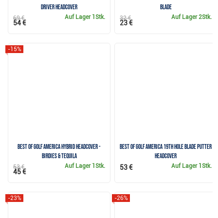
Driver Headcover
Blade
Auf Lager
1Stk.
Auf Lager
2Stk.
69 €
32 €
54 €
23 €
-15%
Best of Golf America hybrid headcover -
Best of Golf America 19th Hole Blade Putter
Birdies & Tequila
Headcover
Auf Lager
1Stk.
Auf Lager
1Stk.
53 €
53 €
45 €
-23%
-26%