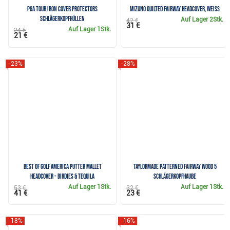
PGA Tour Iron Cover Protectors
Mizuno Quilted Fairway Headcover, weiss
Schlägerkopfhüllen
Auf Lager
2Stk.
42 €
31 €
Auf Lager
1Stk.
24 €
21 €
-23%
-28%
Best of Golf America putter mallet
TaylorMade Patterned Fairway Wood 5
headcover - Birdies & Tequila
Schlägerkopfhaube
Auf Lager
1Stk.
Auf Lager
1Stk.
53 €
32 €
41 €
23 €
-18%
-16%