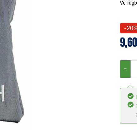
Verfügb
-20
9,60
−