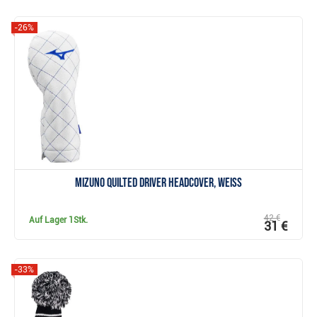
-26%
Anzeigen
Mizuno Quilted Driver Headcover, weiss
42 €
Auf Lager
1Stk.
31 €
-33%
Anzeigen