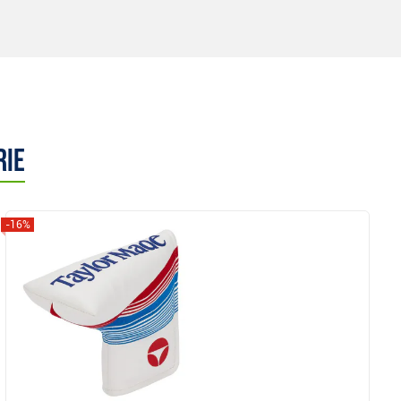
rie
-16%
Anzeigen