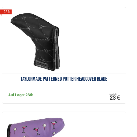
-28%
Anzeigen
TaylorMade Patterned Putter Headcover Blade
32 €
Auf Lager
2Stk.
23 €
Anzeigen