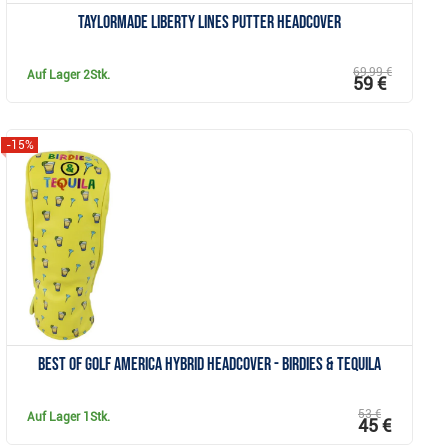
TaylorMade Liberty Lines Putter Headcover
69,99 €
Auf Lager
2Stk.
59 €
-15%
Anzeigen
Best of Golf America hybrid headcover - Birdies & Tequila
53 €
Auf Lager
1Stk.
45 €