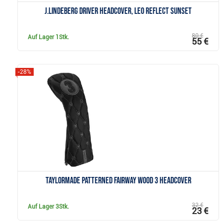
J.Lindeberg Driver Headcover, leo reflect sunset
80 €
Auf Lager
1Stk.
55 €
-28%
Anzeigen
TaylorMade Patterned Fairway Wood 3 Headcover
32 €
Auf Lager
3Stk.
23 €