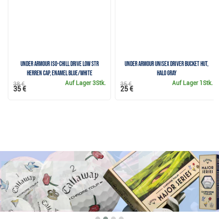
Under Armour Iso-Chill Drive Low STR
Under Armour Unisex Driver Bucket Hut,
Herren Cap, enamel blue/white
halo gray
Auf Lager
3Stk.
Auf Lager
1Stk.
38 €
35 €
35 €
25 €