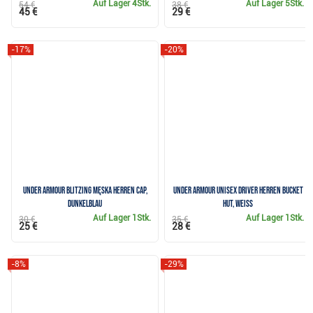
Auf Lager
4Stk.
Auf Lager
5Stk.
54 €
38 €
45 €
29 €
-17%
-20%
Under Armour Blitzing męska Herren Cap,
Under Armour Unisex Driver Herren Bucket
dunkelblau
Hut, weiss
Auf Lager
1Stk.
Auf Lager
1Stk.
30 €
35 €
25 €
28 €
-8%
-29%