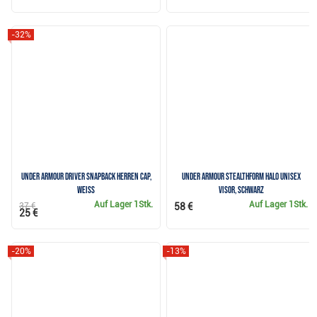
-32%
Under Armour Driver Snapback Herren Cap,
Under Armour Stealthform Halo unisex
weiss
Visor, schwarz
Auf Lager
1Stk.
Auf Lager
1Stk.
37 €
58 €
25 €
-20%
-13%