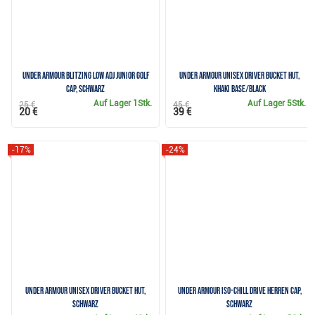
Under Armour Blitzing Low Adj Junior Golf
Under Armour Unisex Driver Bucket Hut,
Cap, schwarz
khaki base/black
Auf Lager
1Stk.
Auf Lager
5Stk.
25 €
45 €
20 €
39 €
-17%
-24%
Under Armour Unisex Driver Bucket Hut,
Under Armour Iso-Chill Drive Herren Cap,
schwarz
schwarz