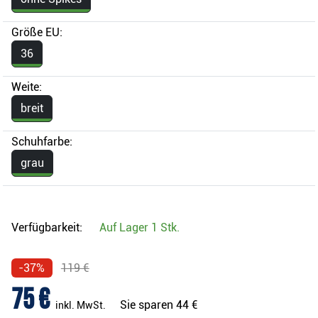
Größe EU:
36
Weite:
breit
Schuhfarbe:
grau
Verfügbarkeit:
Auf Lager
1 Stk.
-37%
119 €
75 €
Sie sparen
44 €
inkl. MwSt.