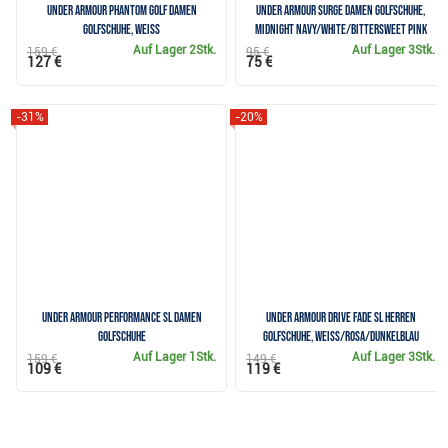
Under Armour Phantom Golf Damen
Under Armour Surge Damen Golfschuhe,
Golfschuhe, weiss
midnight navy/white/bittersweet pink
Auf Lager
2Stk.
Auf Lager
3Stk.
159 €
95 €
127 €
75 €
-31%
-20%
Under Armour Performance SL Damen
Under Armour Drive Fade SL Herren
Golfschuhe
Golfschuhe, weiss/rosa/dunkelblau
Auf Lager
1Stk.
Auf Lager
3Stk.
159 €
149 €
109 €
119 €