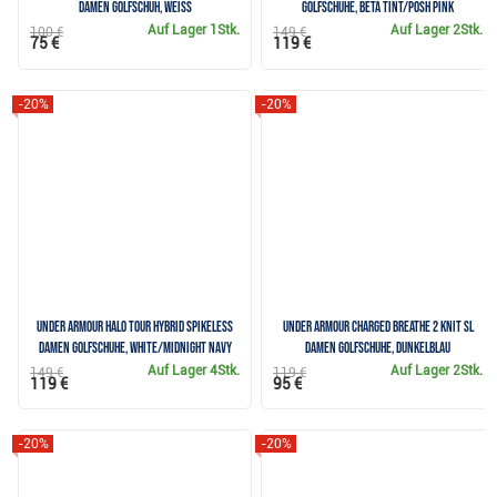
Damen Golfschuh, weiss
Golfschuhe, beta tint/posh pink
Auf Lager
1Stk.
Auf Lager
2Stk.
100 €
149 €
75 €
119 €
-20%
-20%
Under Armour Halo Tour Hybrid Spikeless
Under Armour Charged Breathe 2 Knit SL
Damen Golfschuhe, white/midnight navy
Damen Golfschuhe, dunkelblau
Auf Lager
4Stk.
Auf Lager
2Stk.
149 €
119 €
119 €
95 €
-20%
-20%