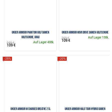
Under Armour Phantom Golf Damen
Under Armour HOVR Drive Damen Golfschuhe
Golfschuhe, grau
Auf Lager
1Stk.
169 €
109 €
Auf Lager
4Stk.
159 €
109 €
-25%
-20%
Under Armour W Charged Breathe 2 SL
Under Armour Halo Tour Hybrid Damen