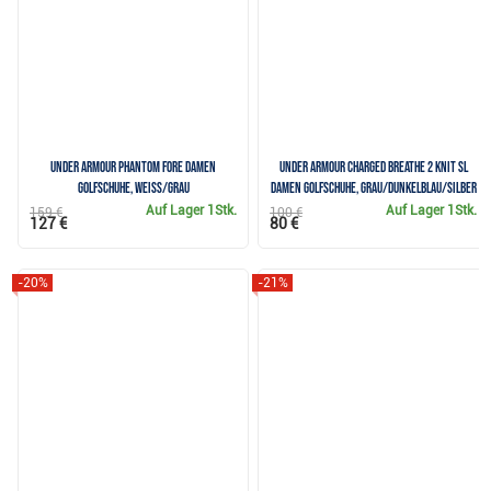
Under Armour Phantom Fore Damen
Under Armour Charged Breathe 2 Knit SL
Golfschuhe, weiss/grau
Damen Golfschuhe, grau/dunkelblau/silber
Auf Lager
1Stk.
Auf Lager
1Stk.
159 €
100 €
127 €
80 €
-20%
-21%