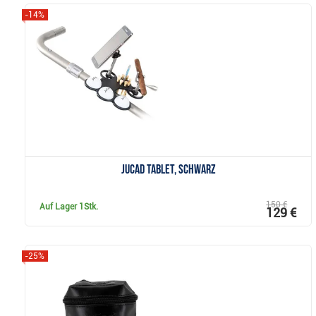
-14%
Anzeigen
JuCad Tablet, schwarz
150 €
Auf Lager
1Stk.
129 €
-25%
Anzeigen