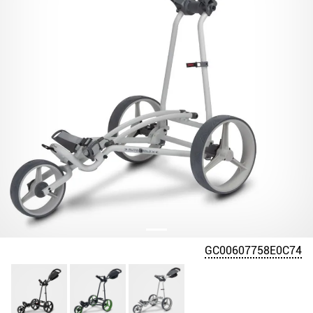
GC00607758E0C74