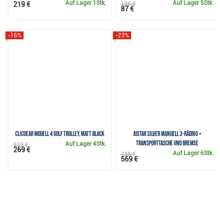
Auf Lager
1Stk.
Auf Lager
5Stk.
219 €
105 €
87 €
-16%
-23%
Clicgear Modell 4 Golf Trolley, Matt Black
JuStar Silver manuell 3-rädrig +
Transporttasche und Bremse
Auf Lager
4Stk.
319 €
269 €
Auf Lager
6Stk.
738 €
569 €