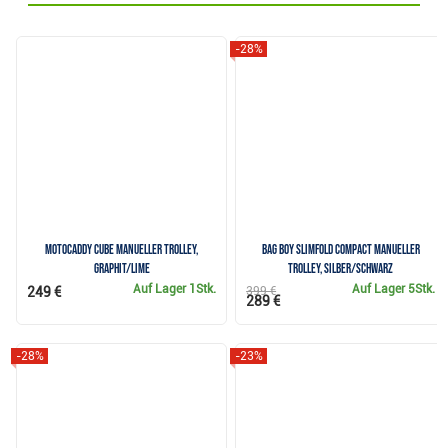
-28%
Motocaddy CUBE manueller Trolley,
Bag Boy Slimfold Compact manueller
Graphit/Lime
Trolley, silber/schwarz
Auf Lager
1Stk.
Auf Lager
5Stk.
249 €
399 €
289 €
-28%
-23%