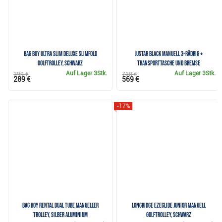
Bag Boy Ultra Slim Deluxe SLIMFOLD
JuStar Black manuell 3-rädrig +
Golftrolley, schwarz
Transporttasche und Bremse
Auf Lager
3Stk.
Auf Lager
3Stk.
399 €
738 €
289 €
569 €
-17%
Bag Boy Rental Dual Tube manueller
Longridge Ezeglide Junior Manuell
Trolley, Silber Aluminium
Golftrolley, schwarz