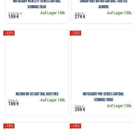
Motocaddy NEW Lite-Series Cartbag,
Sunday Golf Big Rig Cartbag, toasted
schwarz/blau
almond
Auf Lager
1Stk.
Auf Lager
1Stk.
199,99 €
349 €
159 €
274 €
-32%
-13%
Mizuno BR-D3 cart bag, navy/red
Motocaddy Pro-Series Cartbag,
schwarz/grau
Auf Lager
1Stk.
249 €
169 €
Auf Lager
1Stk.
299 €
259 €
-18%
-18%