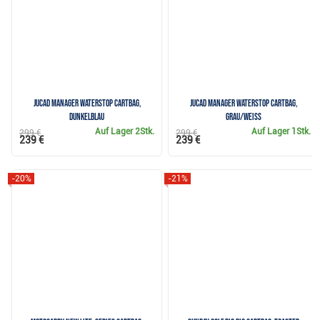
JuCad Manager Waterstop Cartbag,
JuCad Manager Waterstop Cartbag,
dunkelblau
grau/weiss
Auf Lager
2Stk.
Auf Lager
1Stk.
299 €
299 €
239 €
239 €
-20%
-21%