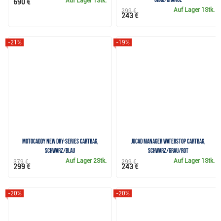
Auf Lager
1Stk.
690 €
Auf Lager
1Stk.
299 €
243 €
-21%
-19%
Motocaddy NEW Dry-Series Cartbag,
JuCad Manager Waterstop Cartbag,
schwarz/blau
schwarz/grau/rot
Auf Lager
2Stk.
Auf Lager
1Stk.
379 €
299 €
299 €
243 €
-20%
-20%