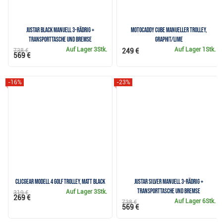
JuStar Black manuell 3-rädrig +
Motocaddy CUBE manueller Trolley,
Transporttasche und Bremse
Graphit/Lime
Auf Lager
3Stk.
Auf Lager
1Stk.
738 €
249 €
569 €
-16%
-23%
Clicgear Modell 4 Golf Trolley, Matt Black
JuStar Silver manuell 3-rädrig +
Transporttasche und Bremse
Auf Lager
3Stk.
319 €
269 €
Auf Lager
6Stk.
738 €
569 €