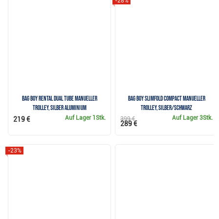
-28%
Bag Boy Rental Dual Tube manueller
Bag Boy Slimfold Compact manueller
Trolley, Silber Aluminium
Trolley, silber/schwarz
Auf Lager
1Stk.
Auf Lager
3Stk.
219 €
399 €
289 €
-23%