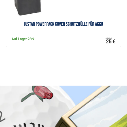
JuStar Powerpack Cover Schutzhülle für Akku
32 €
Auf Lager
2Stk.
25 €
Warum bei Golfbrothers.de kaufen?