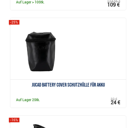
124,95 €
Auf Lager
> 10Stk.
109 €
-25%
Anzeigen
JuCad Battery Cover Schutzhülle für Akku
32 €
Auf Lager
2Stk.
24 €
-16%