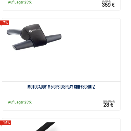
379 €
Auf Lager
2Stk.
359 €
-7%
Anzeigen
Motocaddy M5 GPS Display Griffschutz
29,95 €
Auf Lager
2Stk.
28 €
-16%