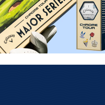
lose Rückgabe
Schnelle Lieferung
s über das GLS
Kostenloser Versand ab 69€
ksenden.