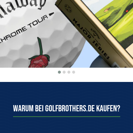
Herkunftsgarantie
100 Tage kosten
Wir bieten nur Originalware aus
Einfach & kostenlo
dem offiziellen Vertrieb an!
System zurüc