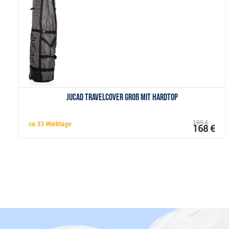
Anzeigen
JuCad Travelcover groß mit Hardtop
199 €
ca
33 Werktage
168 €