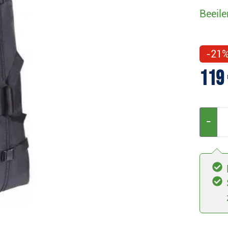
Beeile
-21
119 
−