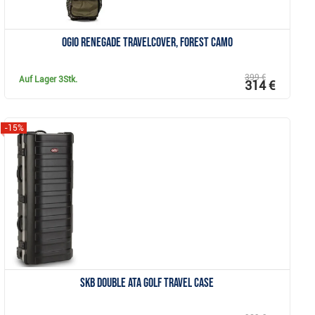
Ogio Renegade Travelcover, forest camo
399 €
Auf Lager
3Stk.
314 €
-15%
Anzeigen
SKB Double ATA Golf Travel Case