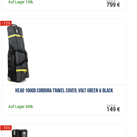
939 €
Auf Lager
1Stk.
799 €
-12%
Anzeigen
HEAD 1000D Cordura travel cover, volt green & black
169 €
Auf Lager
4Stk.
149 €
-10%