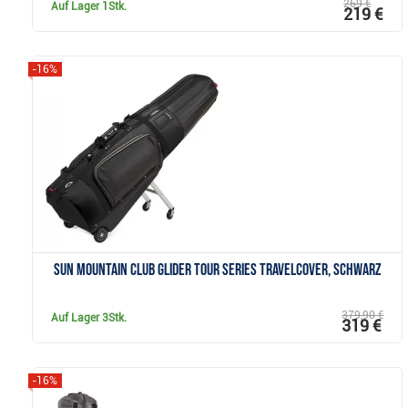
269 €
Auf Lager
1Stk.
219 €
-16%
Anzeigen
Sun Mountain Club Glider Tour Series Travelcover, schwarz
379,90 €
Auf Lager
3Stk.
319 €
-16%