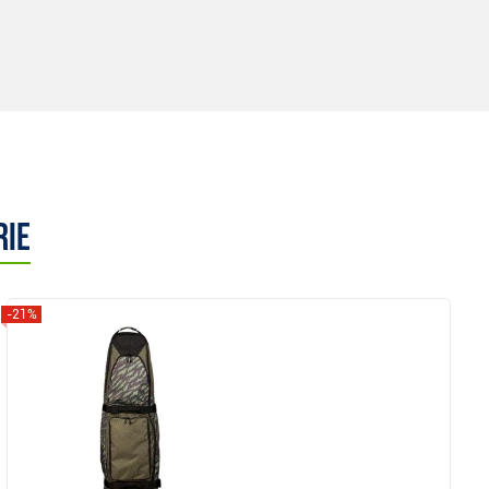
rie
-21%
Anzeigen