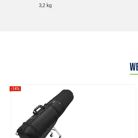
3,2 kg
We
-14%
Anzeigen