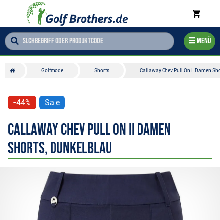
Menü
Golfmode
Shorts
Callaway Chev Pull On II Damen Sho
-44%
Sale
Callaway Chev Pull On II Damen
Shorts, dunkelblau