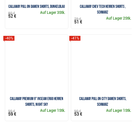
Callaway Pull On Damen Shorts, dunkelblau
Callaway Chev Tech Herren Shorts ,
schwarz
Auf Lager
3Stk.
80 €
52 €
Auf Lager
2Stk.
79 €
51 €
-40%
-41%
Callaway Premium 9" Inseam Ergo Herren
Callaway Pull On City Damen Shorts,
Shorts, night sky
schwarz
Auf Lager
1Stk.
Auf Lager
1Stk.
99 €
90 €
59 €
53 €