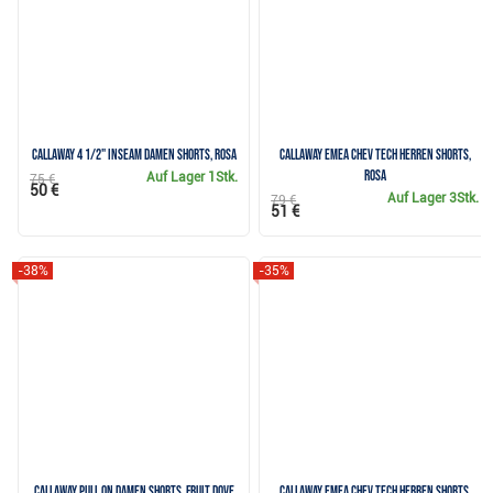
Callaway 4 1/2" Inseam Damen Shorts, rosa
Callaway Emea Chev Tech Herren Shorts,
rosa
Auf Lager
1Stk.
75 €
50 €
Auf Lager
3Stk.
79 €
51 €
-38%
-35%
Callaway Pull On Damen Shorts, fruit dove
Callaway Emea Chev Tech Herren Shorts,