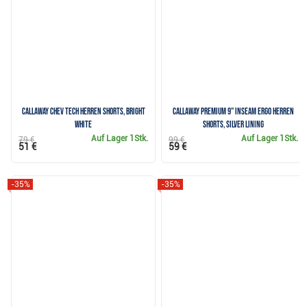
Callaway Chev Tech Herren Shorts, bright
Callaway Premium 9" Inseam Ergo Herren
white
Shorts, silver lining
Auf Lager
1Stk.
Auf Lager
1Stk.
79 €
99 €
51 €
59 €
-35%
-35%