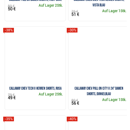
vista blau
Auf Lager
2Stk.
80 €
50 €
Auf Lager
1Stk.
79 €
51 €
-38%
-30%
Callaway Chev Tech II Herren Shorts, rosa
Callaway Chev Pull On City II 24" Damen
Shorts, dunkelblau
Auf Lager
2Stk.
79 €
49 €
Auf Lager
1Stk.
80 €
56 €
-35%
-40%