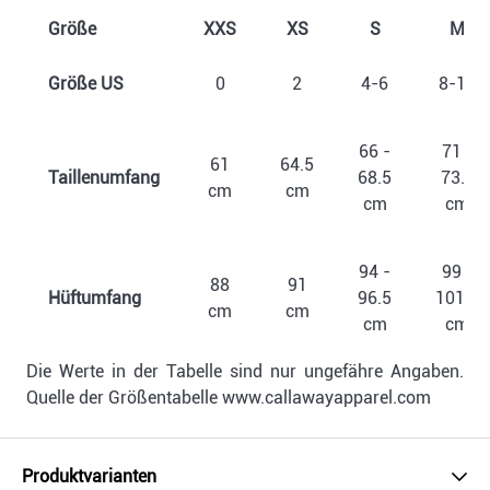
Größe
XXS
XS
S
M
Größe US
0
2
4-6
8-10
66 -
71 -
61
64.5
Taillenumfang
68.5
73.5
cm
cm
cm
cm
94 -
99 -
88
91
Hüftumfang
96.5
101.5
cm
cm
cm
cm
Die Werte in der Tabelle sind nur ungefähre Angaben.
Quelle der Größentabelle www.callawayapparel.com
Produktvarianten