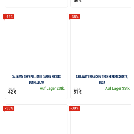
56 €
-44%
-35%
Callaway Chev Pull On II Damen Shorts,
Callaway Emea Chev Tech Herren Shorts,
dunkelblau
rosa
Auf Lager
2Stk.
Auf Lager
3Stk.
75 €
79 €
42 €
51 €
-33%
-38%