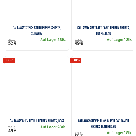
Callaway X Tech Solid Herren Shorts,
Callaway Abstract Camo Herren Shorts,
schwarz
dunkelblau
Auf Lager
2Stk.
Auf Lager
1Stk.
79 €
80 €
52 €
49 €
-38%
-30%
Callaway Chev Tech II Herren Shorts, rosa
Callaway Chev Pull On City II 24" Damen
Shorts, dunkelblau
Auf Lager
2Stk.
79 €
49 €
Auf Lager
1Stk.
80 €