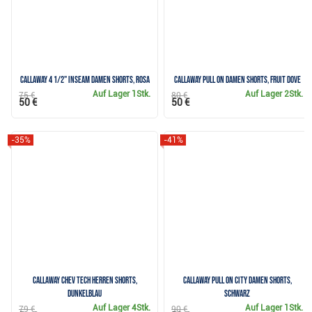
Callaway 4 1/2" Inseam Damen Shorts, rosa
Callaway Pull On Damen Shorts, fruit dove
Auf Lager
1Stk.
Auf Lager
2Stk.
75 €
80 €
50 €
50 €
-35%
-41%
Callaway Chev Tech Herren Shorts,
Callaway Pull On City Damen Shorts,
dunkelblau
schwarz
Auf Lager
4Stk.
Auf Lager
1Stk.
79 €
90 €