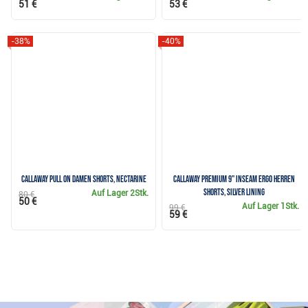
51 €
53 €
-38%
-40%
Callaway Pull On Damen Shorts, nectarine
Callaway Premium 9" Inseam Ergo Herren
Shorts, silver lining
Auf Lager
2Stk.
80 €
50 €
Auf Lager
1Stk.
99 €
59 €