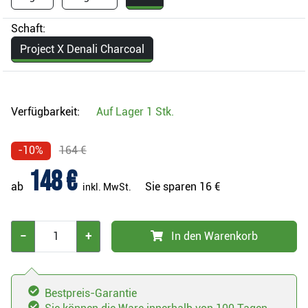
Schaft:
Project X Denali Charcoal
Verfügbarkeit:
Auf Lager
1 Stk.
-10%
164 €
148 €
ab
Sie sparen
16 €
inkl. MwSt.
−
+
In den Warenkorb
Bestpreis-Garantie