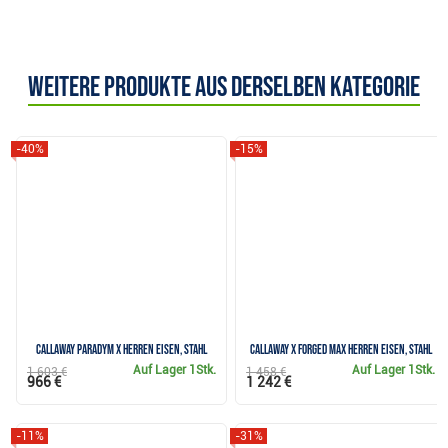
Weitere Produkte aus derselben Kategorie
-40%
-15%
Callaway Paradym X Herren Eisen, Stahl
Callaway X Forged Max Herren Eisen, Stahl
Auf Lager
1Stk.
Auf Lager
1Stk.
1 603 €
1 458 €
966 €
1 242 €
-11%
-31%