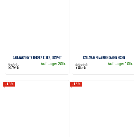
Callaway Elyte Herren Eisen, Graphit
Callaway REVA Rise Damen Eisen
Auf Lager
2Stk.
Auf Lager
1Stk.
984 €
1 026 €
879 €
705 €
-18%
-15%