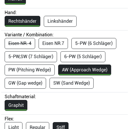
Hand:
Rechtshänder
Linkshänder
Variante / Kombination:
Eisen NR. 4
Eisen NR.7
5-PW (6 Schläger)
5-PW,SW (7 Schläger)
6-PW (5 Schläger)
PW (Pitching Wedge)
AW (Approach Wedge)
GW (Gap wedge)
SW (Sand Wedge)
Schaftmaterial:
Graphit
Flex:
Light
Regular
Stiff