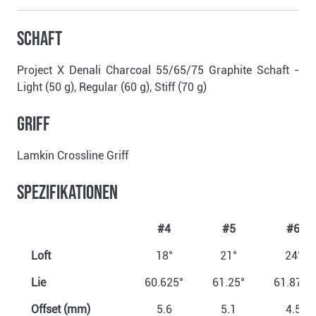
Schaft
Project X Denali Charcoal 55/65/75 Graphite Schaft -
Light (50 g), Regular (60 g), Stiff (70 g)
Griff
Lamkin Crossline Griff
Spezifikationen
#4
#5
#6
Loft
18°
21°
24°
Lie
60.625°
61.25°
61.875°
Offset (mm)
5.6
5.1
4.5