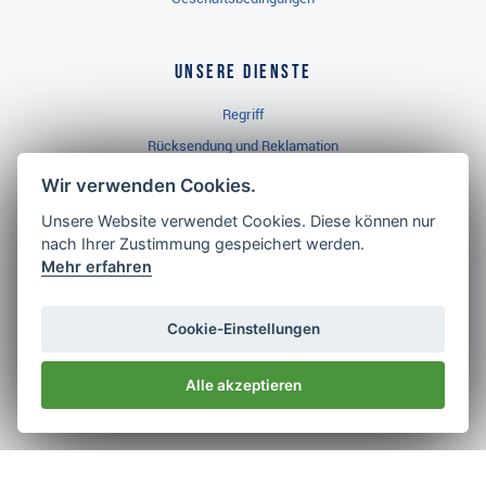
Unsere Dienste
Regriff
Rücksendung und Reklamation
Widerrufsbelehrung
Wir verwenden Cookies.
Unsere Website verwendet Cookies. Diese können nur
nach Ihrer Zustimmung gespeichert werden.
Golf Brothers.de
Mehr erfahren
Kontakt
Neuheiten
Cookie-Einstellungen
Video
Alle akzeptieren
Impressum