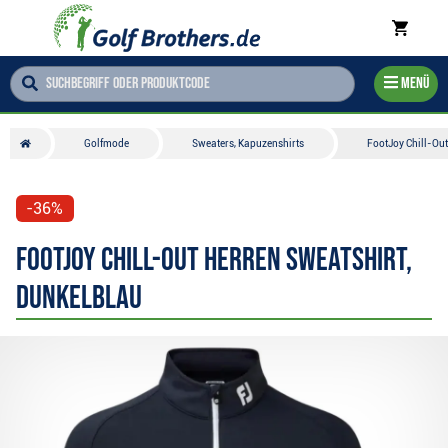
Menü
Golfmode
Sweaters, Kapuzenshirts
FootJoy Chill-Out
-36%
FootJoy Chill-Out Herren Sweatshirt,
dunkelblau