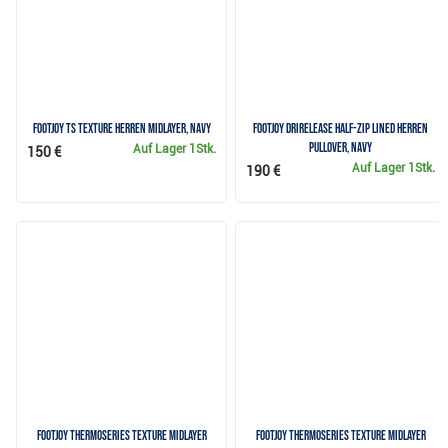
FootJoy TS Texture Herren Midlayer, Navy
FootJoy drirelease Half-Zip Lined Herren
Pullover, Navy
Auf Lager
1Stk.
150 €
Auf Lager
1Stk.
190 €
FootJoy ThermoSeries Texture Midlayer
FootJoy ThermoSeries Texture Midlayer