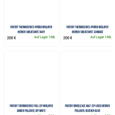
FootJoy ThermoSeries Hybrid Midlayer
FootJoy ThermoSeries Hybrid Midlayer
Herren Sweatshirt, Navy
Herren Sweatshirt, schwarz
Auf Lager
1Stk.
Auf Lager
1Stk.
200 €
200 €
FootJoy ThermoSeries Full-Zip Midlayer
FootJoy drirelease Half-Zip Lined Herren
Damen Pullover, off white
Pullover, heather olive