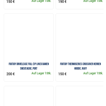
Auf Lager
1Stk.
Auf Lager
1Stk.
150 €
190 €
FootJoy drirelease Full-Zip Lined Damen
FootJoy ThermoSeries Crossover Herren
Sweatjacke, port
Hoodie, Navy
Auf Lager
1Stk.
Auf Lager
1Stk.
200 €
150 €