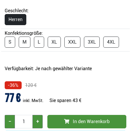
Geschlecht:
Herren
Konfektionsgröße:
S
M
L
XL
XXL
3XL
4XL
Verfügbarkeit:
Je nach gewählter Variante
-36%
120 €
77 €
Sie sparen
43 €
inkl. MwSt.
−
+
In den Warenkorb