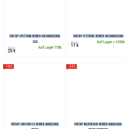
Footjoy Spectrum Herren Golfhandschuh,
FootJoy GTxtreme Herren Golfhandschuh
lila
Auf Lager
> 10Stk.
22 €
17 €
Auf Lager
7Stk.
32 €
25 €
-18%
-24%
FootJoy Contour FLX Herren Handschuh,
FootJoy WeatherSof Herren Handschuh,