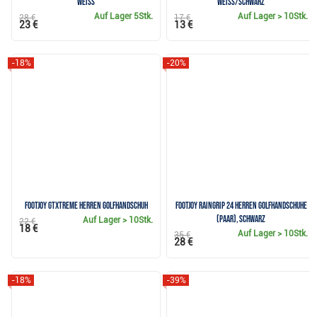
weiss
weiss/schwarz
Auf Lager
5Stk.
Auf Lager
> 10Stk.
28 €
17 €
23 €
13 €
-18%
-20%
FootJoy GTxtreme Herren Golfhandschuh
FootJoy RainGrip 24 Herren Golfhandschuhe
(Paar), Schwarz
Auf Lager
> 10Stk.
22 €
18 €
Auf Lager
> 10Stk.
35 €
28 €
-18%
-39%