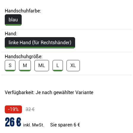
Handschuhfarbe:
blau
Hand:
linke Hand (für Rechtshänder)
Handschuhgröße:
S
M
ML
L
XL
Verfügbarkeit:
Je nach gewählter Variante
-19%
32 €
26 €
Sie sparen
6 €
inkl. MwSt.