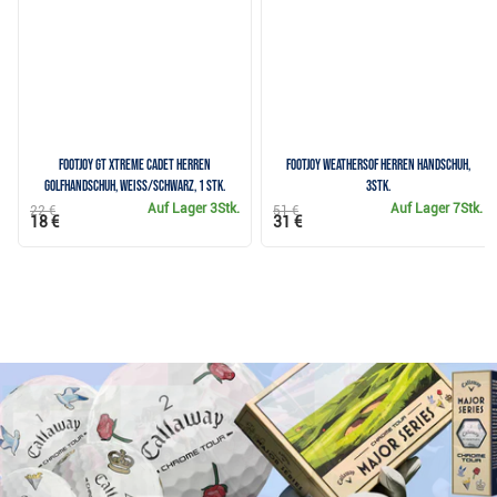
FootJoy GT Xtreme Cadet Herren
FootJoy WeatherSof Herren Handschuh,
Golfhandschuh, weiss/schwarz, 1 Stk.
3Stk.
Auf Lager
3Stk.
Auf Lager
7Stk.
22 €
51 €
18 €
31 €