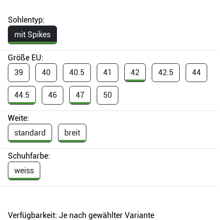
Sohlentyp:
mit Spikes
Größe EU:
39
40
40.5
41
42
42.5
44
44.5
46
47
50
Weite:
standard
breit
Schuhfarbe:
weiss
Verfügbarkeit:
Je nach gewählter Variante