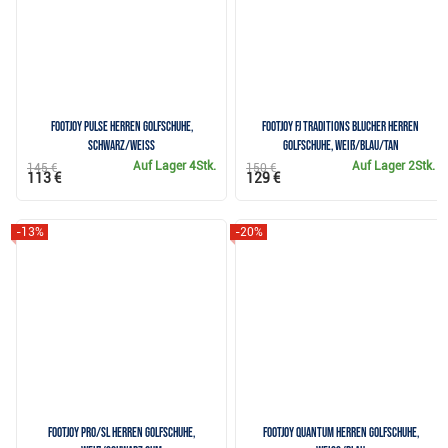
FootJoy Pulse Herren Golfschuhe,
FootJoy FJ Traditions Blucher Herren
schwarz/weiss
Golfschuhe, weiß/blau/tan
Auf Lager
4Stk.
Auf Lager
2Stk.
145 €
150 €
113 €
129 €
-13%
-20%
FootJoy PRO/SL Herren Golfschuhe,
FootJoy Quantum Herren Golfschuhe,