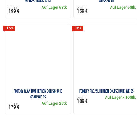
weiß/schwarz gum
weiss/blau
Auf Lager
5Stk.
Auf Lager
6Stk.
230 €
210 €
199 €
169 €
-15%
-18%
FootJoy Quantum Herren Golfschuhe,
FootJoy Pro/SL Herren Golfschuhe, weiss
grau/weiss
Auf Lager
> 10Stk.
230 €
189 €
Auf Lager
2Stk.
210 €
179 €