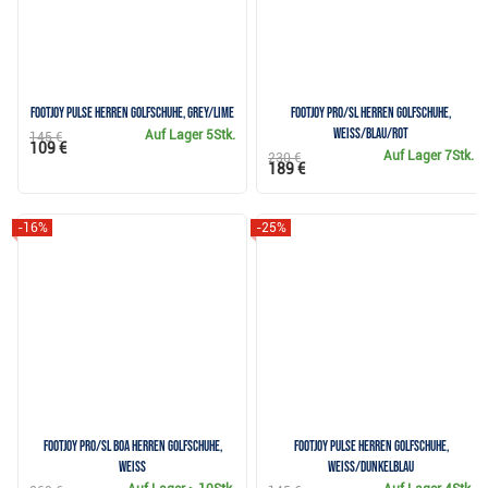
FootJoy Pulse Herren Golfschuhe, grey/lime
FootJoy Pro/SL Herren Golfschuhe,
weiss/blau/rot
Auf Lager
5Stk.
145 €
109 €
Auf Lager
7Stk.
230 €
189 €
-16%
-25%
FootJoy Pro/SL BOA Herren Golfschuhe,
FootJoy Pulse Herren Golfschuhe,
weiss
weiss/dunkelblau