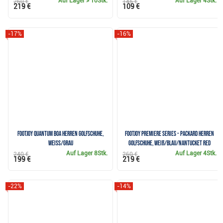
Auf Lager
> 10Stk.
Auf Lager
4Stk.
260 €
145 €
219 €
109 €
-17%
-16%
FootJoy Quantum BOA Herren Golfschuhe,
FootJoy Premiere Series - Packard Herren
weiss/grau
Golfschuhe, weiß/blau/nantucket red
Auf Lager
8Stk.
Auf Lager
4Stk.
240 €
260 €
199 €
219 €
-22%
-14%