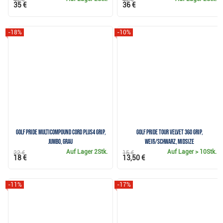
42 €
42 €
35 €
36 €
-18%
-10%
Golf Pride MultiCompound Cord Plus4 Grip,
Golf Pride Tour Velvet 360 Grip,
JUMBO, grau
weiß/schwarz, Midsize
Auf Lager
2Stk.
Auf Lager
> 10Stk.
22 €
15 €
18 €
13,50 €
-11%
-17%