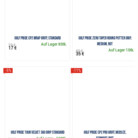
Golf Pride CP2 Wrap Griff, Standard
Golf Pride Zero Taper Round Putter Grip,
Medium, Rot
Auf Lager
8Stk.
19 €
17 €
Auf Lager
1Stk.
42 €
35 €
-5%
-11%
Golf Pride Tour Velvet 360 Grip Standard
Golf Pride CP2 Pro Griff, MIDSIZE,