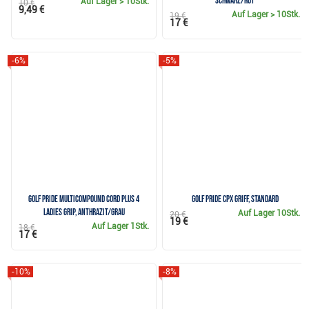
schwarz/rot
Auf Lager
> 10Stk.
10 €
9,49 €
Auf Lager
> 10Stk.
19 €
17 €
-6%
-5%
Golf Pride MultiCompound Cord Plus 4
Golf Pride CPx Griff, Standard
Ladies Grip, Anthrazit/Grau
Auf Lager
10Stk.
20 €
19 €
Auf Lager
1Stk.
18 €
17 €
-10%
-8%