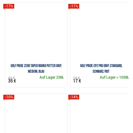
-17%
-11%
Golf Pride Zero Taper Round Putter Grip,
Golf Pride CP2 Pro Grip, Standard,
Medium, Blau
Schwarz/Rot
Auf Lager
2Stk.
Auf Lager
> 10Stk.
42 €
19 €
35 €
17 €
-10%
-14%