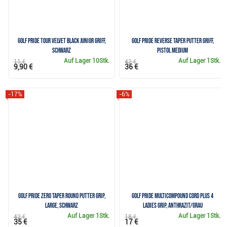
Golf Pride Tour Velvet Black Junior Griff,
Golf Pride Reverse Taper Putter Griff,
schwarz
Pistol Medium
Auf Lager
10Stk.
Auf Lager
1Stk.
11 €
42 €
9,90 €
36 €
-17%
-6%
Golf Pride Zero Taper Round Putter Grip,
Golf Pride MultiCompound Cord Plus 4
Large, Schwarz
Ladies Grip, Anthrazit/Grau
Auf Lager
1Stk.
Auf Lager
1Stk.
42 €
18 €
35 €
17 €