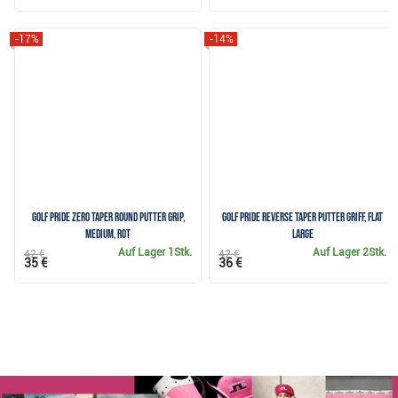
-17%
-14%
Golf Pride Zero Taper Round Putter Grip,
Golf Pride Reverse Taper Putter Griff, Flat
Medium, Rot
Large
Auf Lager
1Stk.
Auf Lager
2Stk.
42 €
42 €
35 €
36 €